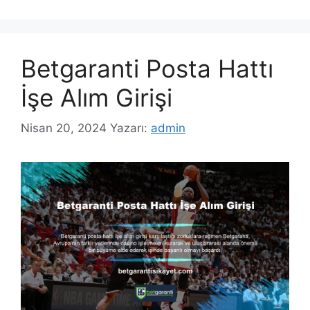
Betgaranti Posta Hattı
İşe Alım Girişi
Nisan 20, 2024
Yazarı:
admin