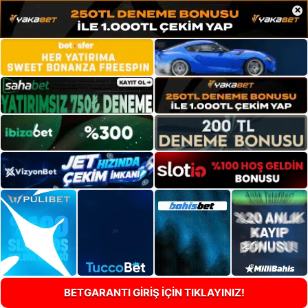
×
BETGARANTI GİRİŞ İÇİN TIKLAYINIZ!