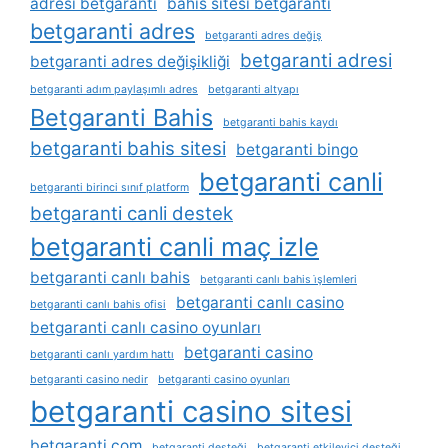
adresi betgaranti
bahis sitesi betgaranti
betgaranti adres
betgaranti adres değiş
betgaranti adresi
betgaranti adres değişikliği
betgaranti adım paylaşımlı adres
betgaranti altyapı
Betgaranti Bahis
betgaranti bahis kaydı
betgaranti bahis sitesi
betgaranti bingo
betgaranti canli
betgaranti birinci sınıf platform
betgaranti canli destek
betgaranti canli maç izle
betgaranti canlı bahis
betgaranti canlı bahis i̇şlemleri
betgaranti canlı casino
betgaranti canlı bahis ofisi
betgaranti canlı casino oyunları
betgaranti casino
betgaranti canlı yardım hattı
betgaranti casino nedir
betgaranti casino oyunları
betgaranti casino sitesi
betgaranti com
betgaranti desteği
betgaranti etkileyici desteği