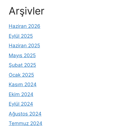
Arşivler
Haziran 2026
Eylül 2025
Haziran 2025
Mayıs 2025
Şubat 2025
Ocak 2025
Kasım 2024
Ekim 2024
Eylül 2024
Ağustos 2024
Temmuz 2024