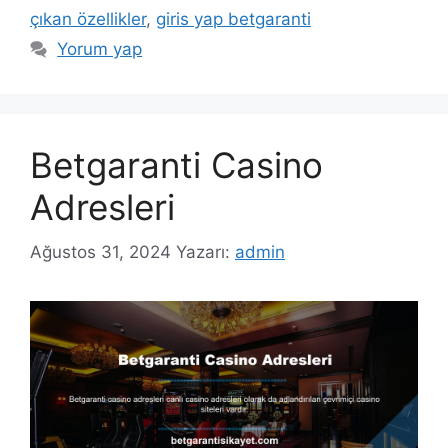
çıkan özellikler
,
giris yap betgaranti
Yorum yap
Betgaranti Casino
Adresleri
Ağustos 31, 2024
Yazarı:
admin