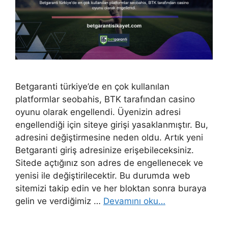
Betgaranti türkiye’de en çok kullanılan
platformlar seobahis, BTK tarafından casino
oyunu olarak engellendi. Üyenizin adresi
engellendiği için siteye girişi yasaklanmıştır. Bu,
adresini değiştirmesine neden oldu. Artık yeni
Betgaranti giriş adresinize erişebileceksiniz.
Sitede açtığınız son adres de engellenecek ve
yenisi ile değiştirilecektir. Bu durumda web
sitemizi takip edin ve her bloktan sonra buraya
gelin ve verdiğimiz …
Devamını oku…