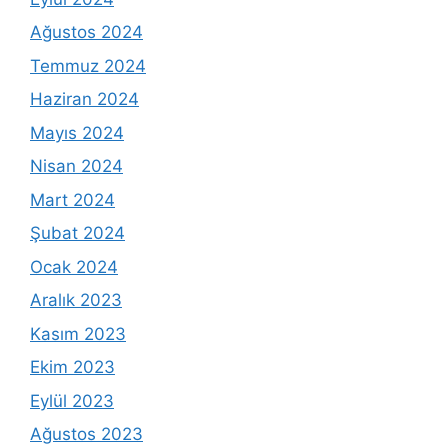
Ağustos 2024
Temmuz 2024
Haziran 2024
Mayıs 2024
Nisan 2024
Mart 2024
Şubat 2024
Ocak 2024
Aralık 2023
Kasım 2023
Ekim 2023
Eylül 2023
Ağustos 2023