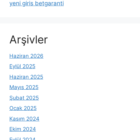
yeni giris betgaranti
Arşivler
Haziran 2026
Eylül 2025
Haziran 2025
Mayıs 2025
Şubat 2025
Ocak 2025
Kasım 2024
Ekim 2024
Eylül 2024