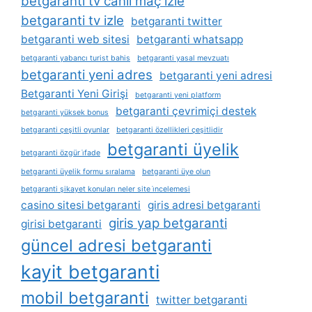
betgaranti tv canli maç izle
betgaranti tv izle
betgaranti twitter
betgaranti web sitesi
betgaranti whatsapp
betgaranti yabancı turist bahis
betgaranti yasal mevzuatı
betgaranti yeni adres
betgaranti yeni adresi
Betgaranti Yeni Girişi
betgaranti yeni platform
betgaranti çevrimiçi destek
betgaranti yüksek bonus
betgaranti çeşitli oyunlar
betgaranti özellikleri çeşitlidir
betgaranti üyelik
betgaranti özgür i̇fade
betgaranti üyelik formu sıralama
betgaranti üye olun
betgaranti şikayet konuları neler site i̇ncelemesi
casino sitesi betgaranti
giris adresi betgaranti
giris yap betgaranti
girisi betgaranti
güncel adresi betgaranti
kayit betgaranti
mobil betgaranti
twitter betgaranti