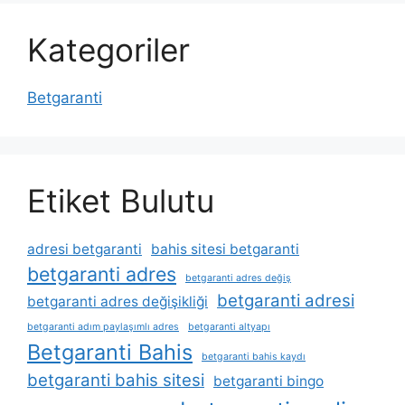
Kategoriler
Betgaranti
Etiket Bulutu
adresi betgaranti
bahis sitesi betgaranti
betgaranti adres
betgaranti adres değiş
betgaranti adresi
betgaranti adres değişikliği
betgaranti adım paylaşımlı adres
betgaranti altyapı
Betgaranti Bahis
betgaranti bahis kaydı
betgaranti bahis sitesi
betgaranti bingo