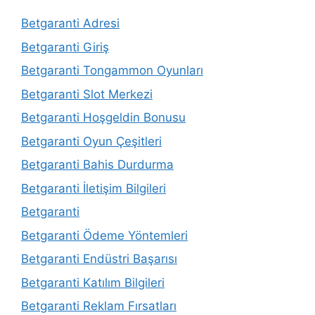
Betgaranti Adresi
Betgaranti Giriş
Betgaranti Tongammon Oyunları
Betgaranti Slot Merkezi
Betgaranti Hoşgeldin Bonusu
Betgaranti Oyun Çeşitleri
Betgaranti Bahis Durdurma
Betgaranti İletişim Bilgileri
Betgaranti
Betgaranti Ödeme Yöntemleri
Betgaranti Endüstri Başarısı
Betgaranti Katılım Bilgileri
Betgaranti Reklam Fırsatları