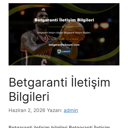
Betgaranti İletişim
Bilgileri
Haziran 2, 2026
Yazarı:
admin
Betgaranti iletişim bilgileri Betgaranti İletişim