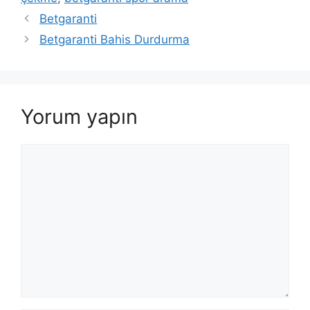
Betgaranti
Betgaranti Bahis Durdurma
Yorum yapın
Yorum