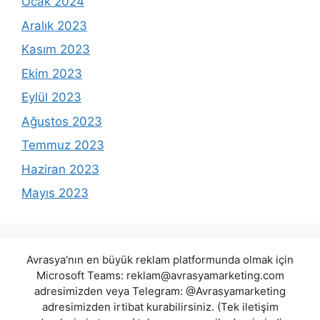
Ocak 2024
Aralık 2023
Kasım 2023
Ekim 2023
Eylül 2023
Ağustos 2023
Temmuz 2023
Haziran 2023
Mayıs 2023
Avrasya'nın en büyük reklam platformunda olmak için
Microsoft Teams:
reklam@avrasyamarketing.com
adresimizden veya Telegram: @Avrasyamarketing
adresimizden irtibat kurabilirsiniz. (Tek iletişim