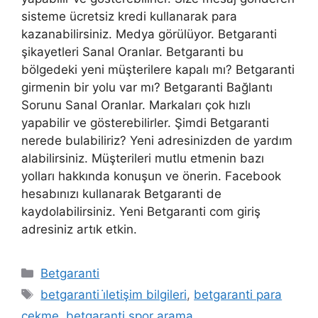
sisteme ücretsiz kredi kullanarak para
kazanabilirsiniz. Medya görülüyor. Betgaranti
şikayetleri Sanal Oranlar. Betgaranti bu
bölgedeki yeni müşterilere kapalı mı? Betgaranti
girmenin bir yolu var mı? Betgaranti Bağlantı
Sorunu Sanal Oranlar. Markaları çok hızlı
yapabilir ve gösterebilirler. Şimdi Betgaranti
nerede bulabiliriz? Yeni adresinizden de yardım
alabilirsiniz. Müşterileri mutlu etmenin bazı
yolları hakkında konuşun ve önerin. Facebook
hesabınızı kullanarak Betgaranti de
kaydolabilirsiniz. Yeni Betgaranti com giriş
adresiniz artık etkin.
Kategoriler
Betgaranti
Etiketler
betgaranti i̇letişim bilgileri
,
betgaranti para
çekme
,
betgaranti spor arama