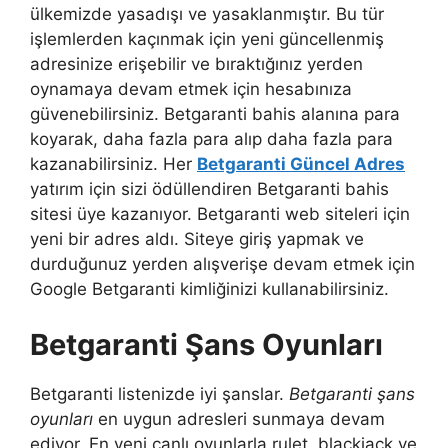
ülkemizde yasadışı ve yasaklanmıştır. Bu tür
işlemlerden kaçınmak için yeni güncellenmiş
adresinize erişebilir ve bıraktığınız yerden
oynamaya devam etmek için hesabınıza
güvenebilirsiniz. Betgaranti bahis alanına para
koyarak, daha fazla para alıp daha fazla para
kazanabilirsiniz. Her
Betgaranti Güncel Adres
yatırım için sizi ödüllendiren Betgaranti bahis
sitesi üye kazanıyor. Betgaranti web siteleri için
yeni bir adres aldı. Siteye giriş yapmak ve
durduğunuz yerden alışverişe devam etmek için
Google Betgaranti kimliğinizi kullanabilirsiniz.
Betgaranti Şans Oyunları
Betgaranti listenizde iyi şanslar.
Betgaranti şans
oyunları
en uygun adresleri sunmaya devam
ediyor. En yeni canlı oyunlarla rulet, blackjack ve