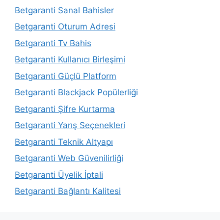
Betgaranti Sanal Bahisler
Betgaranti Oturum Adresi
Betgaranti Tv Bahis
Betgaranti Kullanıcı Birleşimi
Betgaranti Güçlü Platform
Betgaranti Blackjack Popülerliği
Betgaranti Şifre Kurtarma
Betgaranti Yarış Seçenekleri
Betgaranti Teknik Altyapı
Betgaranti Web Güvenilirliği
Betgaranti Üyelik İptali
Betgaranti Bağlantı Kalitesi