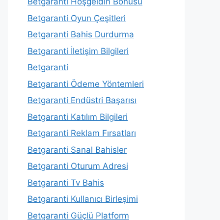
Betgaranti Hoşgeldin Bonusu
Betgaranti Oyun Çeşitleri
Betgaranti Bahis Durdurma
Betgaranti İletişim Bilgileri
Betgaranti
Betgaranti Ödeme Yöntemleri
Betgaranti Endüstri Başarısı
Betgaranti Katılım Bilgileri
Betgaranti Reklam Fırsatları
Betgaranti Sanal Bahisler
Betgaranti Oturum Adresi
Betgaranti Tv Bahis
Betgaranti Kullanıcı Birleşimi
Betgaranti Güçlü Platform