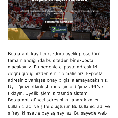
Betgaranti kayıt prosedürü üyelik prosedürü
tamamlandığında bu siteden bir e-posta
alacaksınız. Bu nedenle e-posta adresinizi
doğru girdiğinizden emin olmalısınız. E-posta
adresiniz yanlışsa onay bilgisi alamayacaksınız.
Üyeliğinizi etkinleştirmek için aldığınız URL’ye
tıklayın. Üyelik işlemi sırasında sistem
Betgaranti güncel adresini kullanarak kalıcı
kullanıcı adı ve şifre oluşturur. Bu kullanıcı adı ve
şifreyi kimseyle paylaşmayınız. Bu sayede web