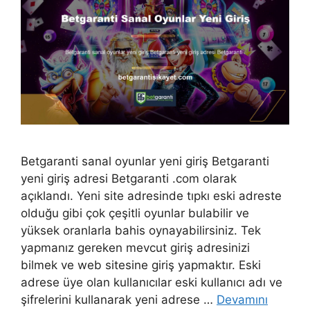
Betgaranti sanal oyunlar yeni giriş Betgaranti
yeni giriş adresi Betgaranti .com olarak
açıklandı. Yeni site adresinde tıpkı eski adreste
olduğu gibi çok çeşitli oyunlar bulabilir ve
yüksek oranlarla bahis oynayabilirsiniz. Tek
yapmanız gereken mevcut giriş adresinizi
bilmek ve web sitesine giriş yapmaktır. Eski
adrese üye olan kullanıcılar eski kullanıcı adı ve
şifrelerini kullanarak yeni adrese …
Devamını