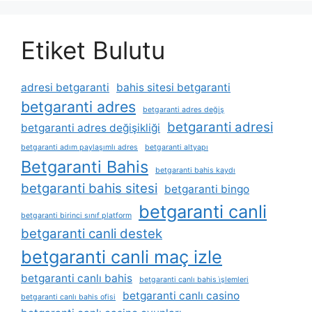
Etiket Bulutu
adresi betgaranti
bahis sitesi betgaranti
betgaranti adres
betgaranti adres değiş
betgaranti adresi
betgaranti adres değişikliği
betgaranti adım paylaşımlı adres
betgaranti altyapı
Betgaranti Bahis
betgaranti bahis kaydı
betgaranti bahis sitesi
betgaranti bingo
betgaranti canli
betgaranti birinci sınıf platform
betgaranti canli destek
betgaranti canli maç izle
betgaranti canlı bahis
betgaranti canlı bahis i̇şlemleri
betgaranti canlı casino
betgaranti canlı bahis ofisi