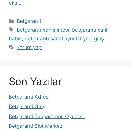
oku…
Kategoriler
Betgaranti
Etiketler
betgaranti bahis sitesi
,
betgaranti canlı
bahis
,
betgaranti sanal oyunlar yeni giriş
Yorum yap
Son Yazılar
Betgaranti Adresi
Betgaranti Giriş
Betgaranti Tongammon Oyunları
Betgaranti Slot Merkezi