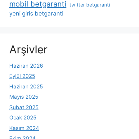
mobil betgaranti
twitter betgaranti
yeni giris betgaranti
Arşivler
Haziran 2026
Eylül 2025
Haziran 2025
Mayıs 2025
Şubat 2025
Ocak 2025
Kasım 2024
Ekim 2024