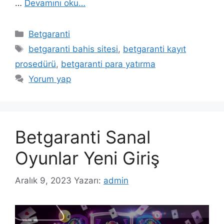
…
Devamını oku…
Kategoriler
Betgaranti
Etiketler
betgaranti bahis sitesi
,
betgaranti kayıt
prosedürü
,
betgaranti para yatırma
Yorum yap
Betgaranti Sanal
Oyunlar Yeni Giriş
Aralık 9, 2023
Yazarı:
admin