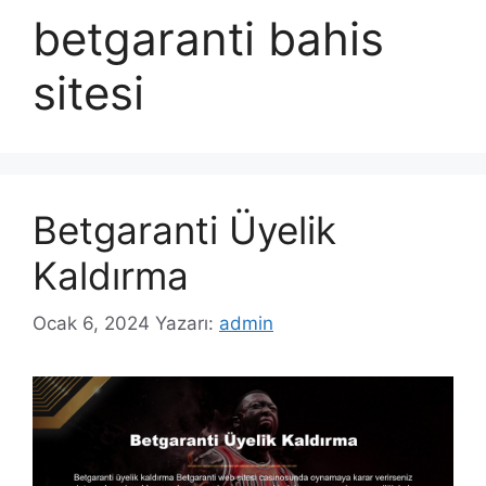
betgaranti bahis
sitesi
Betgaranti Üyelik
Kaldırma
Ocak 6, 2024
Yazarı:
admin