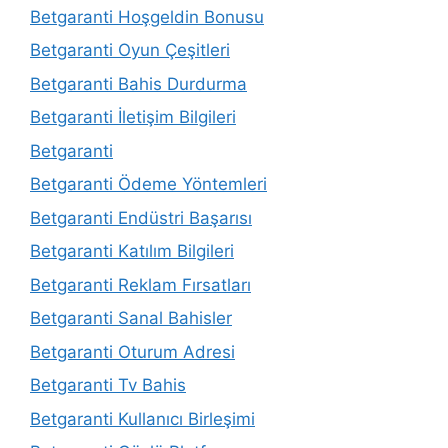
Betgaranti Hoşgeldin Bonusu
Betgaranti Oyun Çeşitleri
Betgaranti Bahis Durdurma
Betgaranti İletişim Bilgileri
Betgaranti
Betgaranti Ödeme Yöntemleri
Betgaranti Endüstri Başarısı
Betgaranti Katılım Bilgileri
Betgaranti Reklam Fırsatları
Betgaranti Sanal Bahisler
Betgaranti Oturum Adresi
Betgaranti Tv Bahis
Betgaranti Kullanıcı Birleşimi