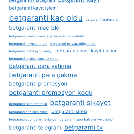
betgaranti instagram
betgaranti kayıt i̇şlemi
betgaranti kaç oldu
betgaranti kratos slot
betgaranti maç izle
betgaranti memnuniyetsizliği nerede i̇fade edebilir
betgaranti mevcut adresi
betgaranti mevcut giriş adresi
betgaranti nasıl kayıt olunur
betgaranti mobil uygulamayı
betgaranti olumlu olumsuz yorum
betgaranti para yatırma
betgaranti para çekme
betgaranti promosyon
betgaranti promosyon kodu
betgaranti sikayet
betgaranti rulet stratejisi
betgaranti sitesi
betgaranti site i̇ncelemesi
betgaranti spor bahis hakkında
betgaranti spor bahisleri ve casino
betgaranti tv
betgaranti telegram