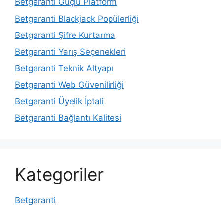
Betgaranti Güçlü Platform
Betgaranti Blackjack Popülerliği
Betgaranti Şifre Kurtarma
Betgaranti Yarış Seçenekleri
Betgaranti Teknik Altyapı
Betgaranti Web Güvenilirliği
Betgaranti Üyelik İptali
Betgaranti Bağlantı Kalitesi
Kategoriler
Betgaranti