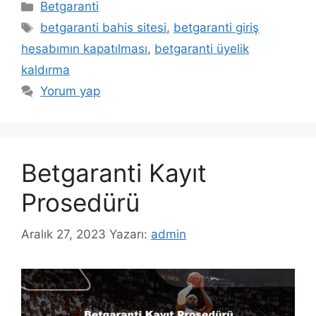
Kategoriler
Betgaranti
Etiketler
betgaranti bahis sitesi
,
betgaranti giriş
hesabımın kapatılması
,
betgaranti üyelik
kaldırma
Yorum yap
Betgaranti Kayıt
Prosedürü
Aralık 27, 2023
Yazarı:
admin