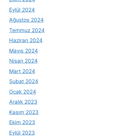
Eylül 2024
Ağustos 2024
Temmuz 2024
Haziran 2024
Mayıs 2024
Nisan 2024
Mart 2024
Şubat 2024
Ocak 2024
Aralık 2023
Kasım 2023
Ekim 2023
Eylül 2023