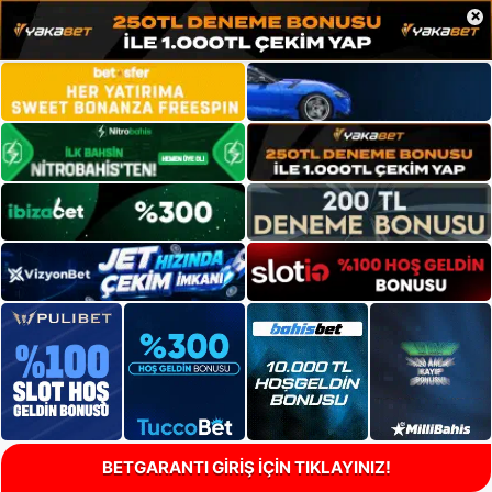
×
BETGARANTI GİRİŞ İÇİN TIKLAYINIZ!