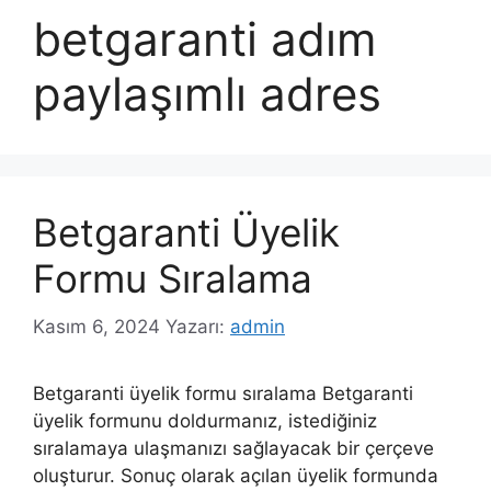
betgaranti adım
paylaşımlı adres
Betgaranti Üyelik
Formu Sıralama
Kasım 6, 2024
Yazarı:
admin
Betgaranti üyelik formu sıralama Betgaranti
üyelik formunu doldurmanız, istediğiniz
sıralamaya ulaşmanızı sağlayacak bir çerçeve
oluşturur. Sonuç olarak açılan üyelik formunda