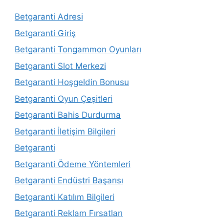
Betgaranti Adresi
Betgaranti Giriş
Betgaranti Tongammon Oyunları
Betgaranti Slot Merkezi
Betgaranti Hoşgeldin Bonusu
Betgaranti Oyun Çeşitleri
Betgaranti Bahis Durdurma
Betgaranti İletişim Bilgileri
Betgaranti
Betgaranti Ödeme Yöntemleri
Betgaranti Endüstri Başarısı
Betgaranti Katılım Bilgileri
Betgaranti Reklam Fırsatları