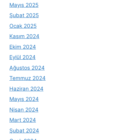
Mayıs 2025
Şubat 2025
Ocak 2025
Kasım 2024
Ekim 2024
Eylül 2024
Ağustos 2024
Temmuz 2024
Haziran 2024
Mayıs 2024
Nisan 2024
Mart 2024
Şubat 2024