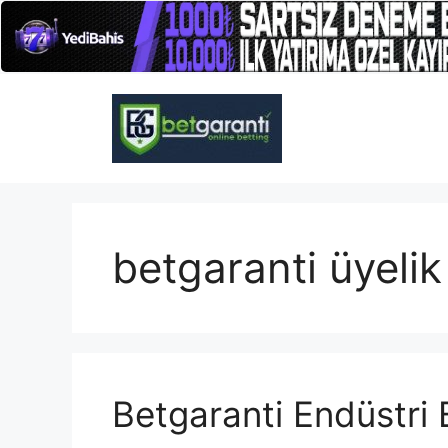
İçeriğe
atla
betgaranti üyelik
Betgaranti Endüstri 