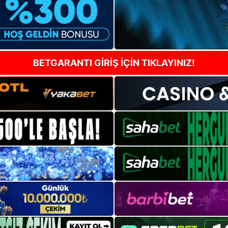
BETGARANTI GİRİŞ İÇİN TIKLAYINIZ!