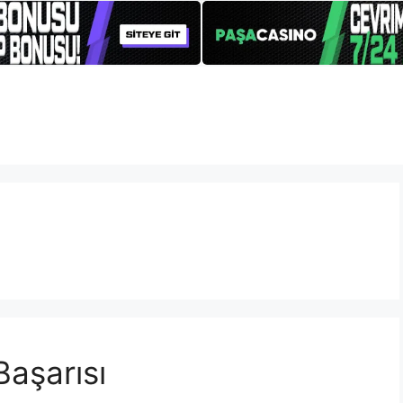
Başarısı