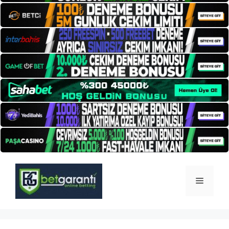
İçeriğe
atla
Menü