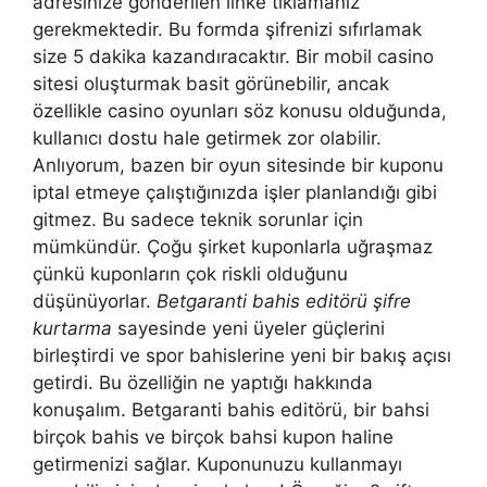
adresinize gönderilen linke tıklamanız
gerekmektedir. Bu formda şifrenizi sıfırlamak
size 5 dakika kazandıracaktır. Bir mobil casino
sitesi oluşturmak basit görünebilir, ancak
özellikle casino oyunları söz konusu olduğunda,
kullanıcı dostu hale getirmek zor olabilir.
Anlıyorum, bazen bir oyun sitesinde bir kuponu
iptal etmeye çalıştığınızda işler planlandığı gibi
gitmez. Bu sadece teknik sorunlar için
mümkündür. Çoğu şirket kuponlarla uğraşmaz
çünkü kuponların çok riskli olduğunu
düşünüyorlar.
Betgaranti bahis editörü şifre
kurtarma
sayesinde yeni üyeler güçlerini
birleştirdi ve spor bahislerine yeni bir bakış açısı
getirdi. Bu özelliğin ne yaptığı hakkında
konuşalım. Betgaranti bahis editörü, bir bahsi
birçok bahis ve birçok bahsi kupon haline
getirmenizi sağlar. Kuponunuzu kullanmayı