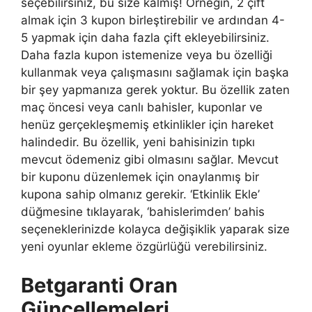
seçebilirsiniz, bu size kalmış! Örneğin, 2 çift
almak için 3 kupon birleştirebilir ve ardından 4-
5 yapmak için daha fazla çift ekleyebilirsiniz.
Daha fazla kupon istemenize veya bu özelliği
kullanmak veya çalışmasını sağlamak için başka
bir şey yapmanıza gerek yoktur. Bu özellik zaten
maç öncesi veya canlı bahisler, kuponlar ve
henüz gerçekleşmemiş etkinlikler için hareket
halindedir. Bu özellik, yeni bahisinizin tıpkı
mevcut ödemeniz gibi olmasını sağlar. Mevcut
bir kuponu düzenlemek için onaylanmış bir
kupona sahip olmanız gerekir. ‘Etkinlik Ekle’
düğmesine tıklayarak, ‘bahislerimden’ bahis
seçeneklerinizde kolayca değişiklik yaparak size
yeni oyunlar ekleme özgürlüğü verebilirsiniz.
Betgaranti Oran
Güncellemeleri