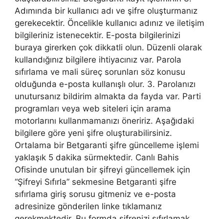
Adımında bir kullanıcı adı ve şifre oluşturmanız
gerekecektir. Öncelikle kullanıcı adınız ve iletişim
bilgileriniz istenecektir. E-posta bilgilerinizi
buraya girerken çok dikkatli olun. Düzenli olarak
kullandığınız bilgilere ihtiyacınız var. Parola
sıfırlama ve mali süreç sorunları söz konusu
olduğunda e-posta kullanışlı olur. 3. Parolanızı
unutursanız bildirim almakta da fayda var. Parti
programları veya web siteleri için arama
motorlarını kullanmamanızı öneririz. Aşağıdaki
bilgilere göre yeni şifre oluşturabilirsiniz.
Ortalama bir Betgaranti şifre güncelleme işlemi
yaklaşık 5 dakika sürmektedir. Canlı Bahis
Ofisinde unutulan bir şifreyi güncellemek için
“Şifreyi Sıfırla” sekmesine Betgaranti şifre
sıfırlama giriş sorusu gitmeniz ve e-posta
adresinize gönderilen linke tıklamanız
gerekmektedir. Bu formda şifrenizi sıfırlamak