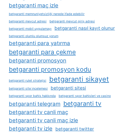
betgaranti maç izle
betgaranti memnuniyetsizliği nerede i̇fade edebilir
betgaranti mevcut adresi
betgaranti mevcut giriş adresi
betgaranti nasıl kayıt olunur
betgaranti mobil uygulamayı
betgaranti olumlu olumsuz yorum
betgaranti para yatırma
betgaranti para çekme
betgaranti promosyon
betgaranti promosyon kodu
betgaranti sikayet
betgaranti rulet stratejisi
betgaranti sitesi
betgaranti site i̇ncelemesi
betgaranti spor bahis hakkında
betgaranti spor bahisleri ve casino
betgaranti tv
betgaranti telegram
betgaranti tv canli maç
betgaranti tv canli maç izle
betgaranti tv izle
betgaranti twitter