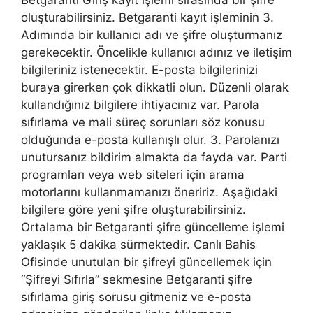
Betgaranti Giriş kayıt işlemi sırasında bir şifre
oluşturabilirsiniz. Betgaranti kayıt işleminin 3.
Adımında bir kullanıcı adı ve şifre oluşturmanız
gerekecektir. Öncelikle kullanıcı adınız ve iletişim
bilgileriniz istenecektir. E-posta bilgilerinizi
buraya girerken çok dikkatli olun. Düzenli olarak
kullandığınız bilgilere ihtiyacınız var. Parola
sıfırlama ve mali süreç sorunları söz konusu
olduğunda e-posta kullanışlı olur. 3. Parolanızı
unutursanız bildirim almakta da fayda var. Parti
programları veya web siteleri için arama
motorlarını kullanmamanızı öneririz. Aşağıdaki
bilgilere göre yeni şifre oluşturabilirsiniz.
Ortalama bir Betgaranti şifre güncelleme işlemi
yaklaşık 5 dakika sürmektedir. Canlı Bahis
Ofisinde unutulan bir şifreyi güncellemek için
“Şifreyi Sıfırla” sekmesine Betgaranti şifre
sıfırlama giriş sorusu gitmeniz ve e-posta