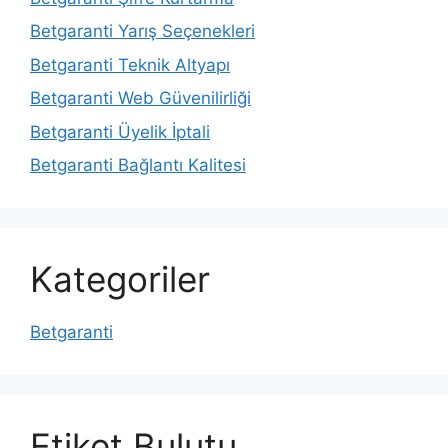
Betgaranti Yarış Seçenekleri
Betgaranti Teknik Altyapı
Betgaranti Web Güvenilirliği
Betgaranti Üyelik İptali
Betgaranti Bağlantı Kalitesi
Kategoriler
Betgaranti
Etiket Bulutu