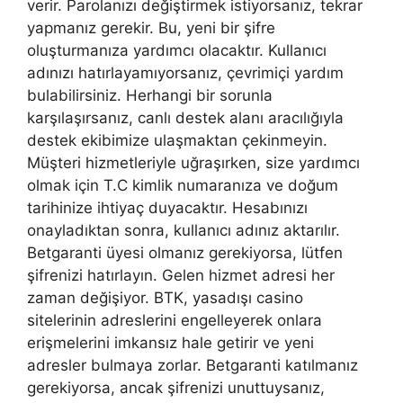
verir. Parolanızı değiştirmek istiyorsanız, tekrar
yapmanız gerekir. Bu, yeni bir şifre
oluşturmanıza yardımcı olacaktır. Kullanıcı
adınızı hatırlayamıyorsanız, çevrimiçi yardım
bulabilirsiniz. Herhangi bir sorunla
karşılaşırsanız, canlı destek alanı aracılığıyla
destek ekibimize ulaşmaktan çekinmeyin.
Müşteri hizmetleriyle uğraşırken, size yardımcı
olmak için T.C kimlik numaranıza ve doğum
tarihinize ihtiyaç duyacaktır. Hesabınızı
onayladıktan sonra, kullanıcı adınız aktarılır.
Betgaranti üyesi olmanız gerekiyorsa, lütfen
şifrenizi hatırlayın. Gelen hizmet adresi her
zaman değişiyor. BTK, yasadışı casino
sitelerinin adreslerini engelleyerek onlara
erişmelerini imkansız hale getirir ve yeni
adresler bulmaya zorlar. Betgaranti katılmanız
gerekiyorsa, ancak şifrenizi unuttuysanız,