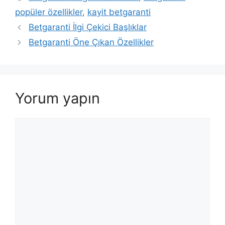
popüler özellikler
,
kayit betgaranti
Betgaranti İlgi Çekici Başlıklar
Betgaranti Öne Çıkan Özellikler
Yorum yapın
Yorum