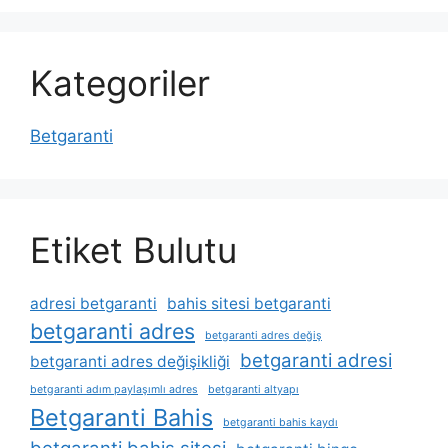
Kategoriler
Betgaranti
Etiket Bulutu
adresi betgaranti
bahis sitesi betgaranti
betgaranti adres
betgaranti adres değiş
betgaranti adresi
betgaranti adres değişikliği
betgaranti adım paylaşımlı adres
betgaranti altyapı
Betgaranti Bahis
betgaranti bahis kaydı