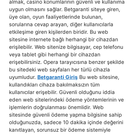
almak, casino konumlarının güvenli ve kullanıma
uygun olmasını sağlar. Betgaranti siteye giren,
üye olan, oyun faaliyetlerinde bulunan,
sorularına cevap arayan, diğer kullanıcılarla
etkileşime giren kişilerden biridir. Bu web
sitesine internete bağlı herhangi bir cihazdan
erişilebilir. Web sitenize bilgisayar, cep telefonu
veya tablet gibi herhangi bir cihazdan
erişebilirsiniz. Opera tarayıcısına benzer şekilde
bu sitedeki web sayfaları her türlü cihazla
uyumludur.
Betgaranti Giriş
Bu web sitesine,
kullandıkları cihaza bakılmaksızın tüm
kullanıcılar erişebilir. Güvenli olduğunu iddia
eden web sitelerindeki ödeme yöntemlerinin ve
işlemlerin doğrulanması önemlidir. Web
sitesinde güvenli ödeme yapma bilgisine sahip
olduğunuzda, sadece 10 dakika içinde değerini
kanıtlayan, sorunsuz bir ödeme sistemiyle