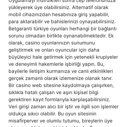
Uygulamayı indirdikten sonra cep telefonunuza
yükleyerek üye olabilirsiniz. Alternatif olarak
mobil cihazınızdan hesabınıza giriş yapabilir,
para aktarabilir ve bahislerinizi oynayabilirsiniz.
Betgaranti türkiye oyunları herhangi bir bağlantı
sorunu olmadan birlikte oynanabilmektedir. Ek
olarak, casino oyunlarınızın sunumunu
geliştirmek ve onları oyuncular için daha
büyüleyici hale getirmek için yetenekli krupiyeler
ve deneyimli hakemlerle işbirliği yapın. Bu,
bayilerle iletişim kurmanıza ve canlı etkinlikleri
gerçek zamanlı olarak izlemenize olanak tanır.
Bir casino web sitesine kaydolmaya çalışırken,
sıklıkla hatalı çalışan ve aşırı kişisel bilgi
gerektiren kayıt formlarıyla karşılaşabilirsiniz.
Veri girişi zaman alıcı bir iştir ve ilgili son işlemler
oldukça sıkıcı olabilir. Bu oyun sitesinin
misafirperver ve olumlu tutumu, bireylerin üye