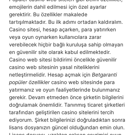
emojilerin dahil edilmesi için özel ayarlar
gerektirir. Bu özellikler makalede
tartışılmaktadır. Bu ilk adımı ortadan kaldıralım.
Casino sitesi, hesap açarken, para yatırırken
veya oyun oynarken kullanıcılara zarar
verebilecek hiçbir bağlı kuruluşa sahip olmayan
en güvenilir site olarak kabul edilmektedir.
Casino web sitesi bildirimi öncelikle güvenilir
casino web sitesinin yasal niteliklerini
netleştirmelidir. Hesap açmak için
Betgaranti
popüler özellikler
casino web sitesinde para
yatırmanız ve oyun faaliyetlerinde bulunmanız
gerekir. Devam etmeden önce şirketin bilgilerini
doğrulamak önemlidir. Tanınmış ticaret şirketleri
tarafından geliştirilen casino sitelerini tercih
ediyorum. Şirket bilgilerinizi doğruladıktan sonra
lisans dosyanızın güncel olduğundan emin olun.