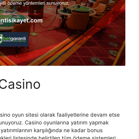
 Casino
asino oyun sitesi olarak faaliyetlerine devam etse
sunuyoruz. Casino oyunlarına yatırım yapmak
yatırımlarının karşılığında ne kadar bonus
kleri listesinde belirtilen tüm ödeme sistemleri