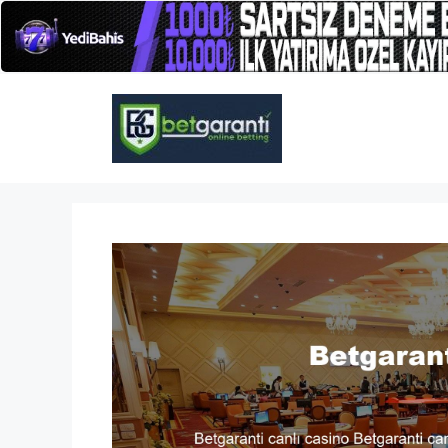
İçeriğe
atla