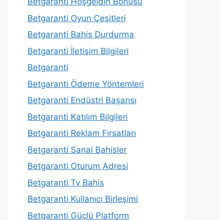
Betgaranti Hoşgeldin Bonusu
Betgaranti Oyun Çeşitleri
Betgaranti Bahis Durdurma
Betgaranti İletişim Bilgileri
Betgaranti
Betgaranti Ödeme Yöntemleri
Betgaranti Endüstri Başarısı
Betgaranti Katılım Bilgileri
Betgaranti Reklam Fırsatları
Betgaranti Sanal Bahisler
Betgaranti Oturum Adresi
Betgaranti Tv Bahis
Betgaranti Kullanıcı Birleşimi
Betgaranti Güçlü Platform