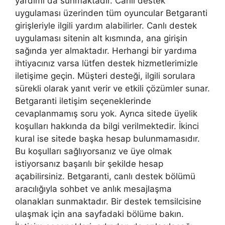
yardımı da sunmaktadır. Canlı destek
uygulaması üzerinden tüm oyuncular Betgaranti
girişleriyle ilgili yardım alabilirler. Canlı destek
uygulaması sitenin alt kısmında, ana girişin
sağında yer almaktadır. Herhangi bir yardıma
ihtiyacınız varsa lütfen destek hizmetlerimizle
iletişime geçin. Müşteri desteği, ilgili sorulara
sürekli olarak yanıt verir ve etkili çözümler sunar.
Betgaranti iletişim seçeneklerinde
cevaplanmamış soru yok. Ayrıca sitede üyelik
koşulları hakkında da bilgi verilmektedir. İkinci
kural ise sitede başka hesap bulunmamasıdır.
Bu koşulları sağlıyorsanız ve üye olmak
istiyorsanız başarılı bir şekilde hesap
açabilirsiniz. Betgaranti, canlı destek bölümü
aracılığıyla sohbet ve anlık mesajlaşma
olanakları sunmaktadır. Bir destek temsilcisine
ulaşmak için ana sayfadaki bölüme bakın.