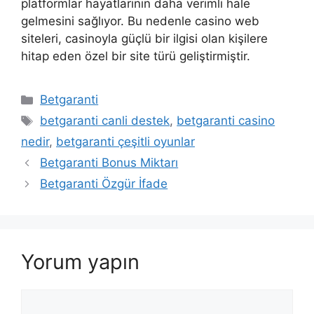
platformlar hayatlarının daha verimli hale
gelmesini sağlıyor. Bu nedenle casino web
siteleri, casinoyla güçlü bir ilgisi olan kişilere
hitap eden özel bir site türü geliştirmiştir.
Kategoriler
Betgaranti
Etiketler
betgaranti canli destek
,
betgaranti casino
nedir
,
betgaranti çeşitli oyunlar
Betgaranti Bonus Miktarı
Betgaranti Özgür İfade
Yorum yapın
Yorum