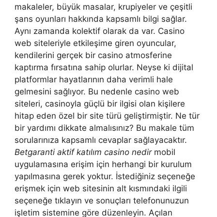
makaleler, büyük masalar, krupiyeler ve çeşitli
şans oyunları hakkında kapsamlı bilgi sağlar.
Aynı zamanda kolektif olarak da var. Casino
web siteleriyle etkileşime giren oyuncular,
kendilerini gerçek bir casino atmosferine
kaptırma fırsatına sahip olurlar. Neyse ki dijital
platformlar hayatlarının daha verimli hale
gelmesini sağlıyor. Bu nedenle casino web
siteleri, casinoyla güçlü bir ilgisi olan kişilere
hitap eden özel bir site türü geliştirmiştir. Ne tür
bir yardımı dikkate almalısınız? Bu makale tüm
sorularınıza kapsamlı cevaplar sağlayacaktır.
Betgaranti aktif katılım casino nedir
mobil
uygulamasına erişim için herhangi bir kurulum
yapılmasına gerek yoktur. İstediğiniz seçeneğe
erişmek için web sitesinin alt kısmındaki ilgili
seçeneğe tıklayın ve sonuçları telefonunuzun
işletim sistemine göre düzenleyin. Açılan