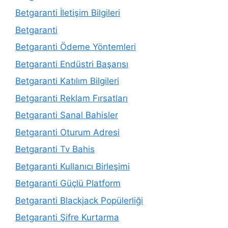
Betgaranti İletişim Bilgileri
Betgaranti
Betgaranti Ödeme Yöntemleri
Betgaranti Endüstri Başarısı
Betgaranti Katılım Bilgileri
Betgaranti Reklam Fırsatları
Betgaranti Sanal Bahisler
Betgaranti Oturum Adresi
Betgaranti Tv Bahis
Betgaranti Kullanıcı Birleşimi
Betgaranti Güçlü Platform
Betgaranti Blackjack Popülerliği
Betgaranti Şifre Kurtarma