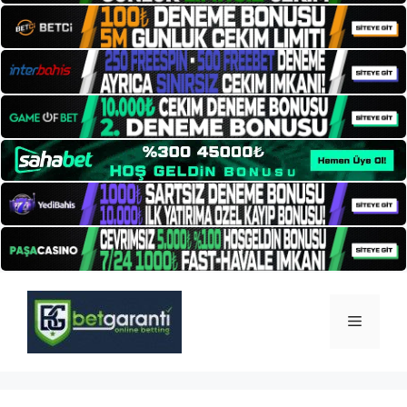
İçeriğe
atla
Menü