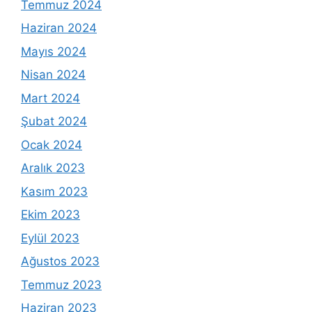
Temmuz 2024
Haziran 2024
Mayıs 2024
Nisan 2024
Mart 2024
Şubat 2024
Ocak 2024
Aralık 2023
Kasım 2023
Ekim 2023
Eylül 2023
Ağustos 2023
Temmuz 2023
Haziran 2023