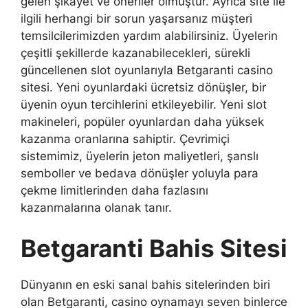
gelen şikayet ve öneriler olmuştur. Ayrıca site ile
ilgili herhangi bir sorun yaşarsanız müşteri
temsilcilerimizden yardım alabilirsiniz. Üyelerin
çeşitli şekillerde kazanabilecekleri, sürekli
güncellenen slot oyunlarıyla Betgaranti casino
sitesi. Yeni oyunlardaki ücretsiz dönüşler, bir
üyenin oyun tercihlerini etkileyebilir. Yeni slot
makineleri, popüler oyunlardan daha yüksek
kazanma oranlarına sahiptir. Çevrimiçi
sistemimiz, üyelerin jeton maliyetleri, şanslı
semboller ve bedava dönüşler yoluyla para
çekme limitlerinden daha fazlasını
kazanmalarına olanak tanır.
Betgaranti Bahis Sitesi
Dünyanın en eski sanal bahis sitelerinden biri
olan Betgaranti, casino oynamayı seven binlerce