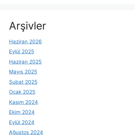
Arşivler
Haziran 2026
Eylül 2025
Haziran 2025
Mayıs 2025
Şubat 2025
Ocak 2025
Kasım 2024
Ekim 2024
Eylül 2024
Ağustos 2024