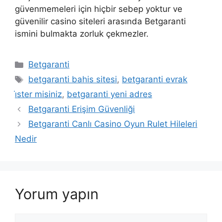
güvenmemeleri için hiçbir sebep yoktur ve
güvenilir casino siteleri arasında Betgaranti
ismini bulmakta zorluk çekmezler.
Kategoriler
Betgaranti
Etiketler
betgaranti bahis sitesi
,
betgaranti evrak
i̇ster misiniz
,
betgaranti yeni adres
Betgaranti Erişim Güvenliği
Betgaranti Canlı Casino Oyun Rulet Hileleri
Nedir
Yorum yapın
Yorum