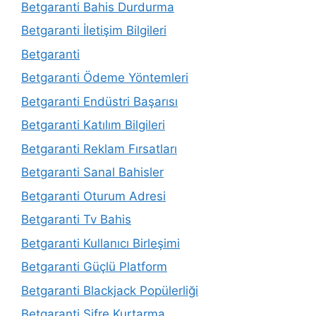
Betgaranti Bahis Durdurma
Betgaranti İletişim Bilgileri
Betgaranti
Betgaranti Ödeme Yöntemleri
Betgaranti Endüstri Başarısı
Betgaranti Katılım Bilgileri
Betgaranti Reklam Fırsatları
Betgaranti Sanal Bahisler
Betgaranti Oturum Adresi
Betgaranti Tv Bahis
Betgaranti Kullanıcı Birleşimi
Betgaranti Güçlü Platform
Betgaranti Blackjack Popülerliği
Betgaranti Şifre Kurtarma