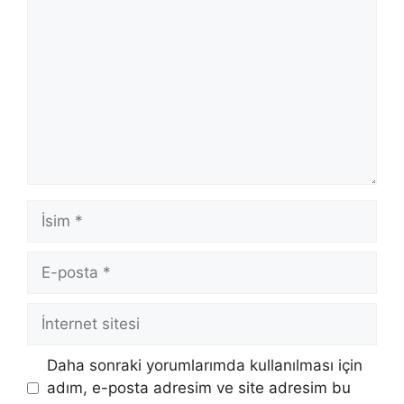
İsim
E-
posta
İnternet
sitesi
Daha sonraki yorumlarımda kullanılması için
adım, e-posta adresim ve site adresim bu