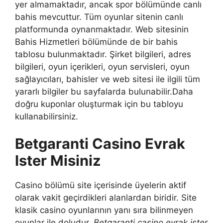
yer almamaktadır, ancak spor bölümünde canlı
bahis mevcuttur. Tüm oyunlar sitenin canlı
platformunda oynanmaktadır. Web sitesinin
Bahis Hizmetleri bölümünde de bir bahis
tablosu bulunmaktadır. Şirket bilgileri, adres
bilgileri, oyun içerikleri, oyun servisleri, oyun
sağlayıcıları, bahisler ve web sitesi ile ilgili tüm
yararlı bilgiler bu sayfalarda bulunabilir.Daha
doğru kuponlar oluşturmak için bu tabloyu
kullanabilirsiniz.
Betgaranti Casino Evrak
Ister Misiniz
Casino bölümü site içerisinde üyelerin aktif
olarak vakit geçirdikleri alanlardan biridir. Site
klasik casino oyunlarının yanı sıra bilinmeyen
oyunlar ile doludur.
Betgaranti casino evrak ister