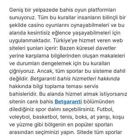
Geniş bir yelpazede bahis oyun platformları
sunuyoruz. Tüm bu kurallar insanların bilinçli bir
şekilde casino oyunlarını oynayabilmeleri ve bu
alanda kesintisiz eğlence yaşayabilmeleri için
uygulanmaktadır. Türkiye’ye hizmet veren web
siteleri şunları içerir: Bazen küresel davetler
yerine karşılama bilgilerinden oluşan makaleleri
ve durumları dengelemek için bu kuralları
çiğniyoruz. Ancak, tüm sporlar bu sisteme dahil
değildir.
Betgaranti bahis hizmetleri hakkında
hakkında bilgi toplama teması servis
bahisleridir. Bu alanda hizmet almak istiyorsanız
sitenin canlı bahis
Betgaranti
bölümünden
dilediğiniz spor dalını seçebilirsiniz. Futbol, ​​
voleybol, basketbol, ​​tenis, boks, at yarışı, koşu
ve yüzme gibi bölgenin en popüler sporları
arasından seçiminizi yapın. Sitede tüm sporlar