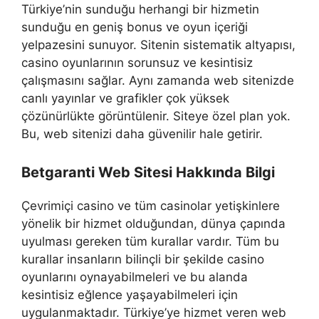
Türkiye’nin sunduğu herhangi bir hizmetin
sunduğu en geniş bonus ve oyun içeriği
yelpazesini sunuyor. Sitenin sistematik altyapısı,
casino oyunlarının sorunsuz ve kesintisiz
çalışmasını sağlar. Aynı zamanda web sitenizde
canlı yayınlar ve grafikler çok yüksek
çözünürlükte görüntülenir. Siteye özel plan yok.
Bu, web sitenizi daha güvenilir hale getirir.
Betgaranti Web Sitesi Hakkında Bilgi
Çevrimiçi casino ve tüm casinolar yetişkinlere
yönelik bir hizmet olduğundan, dünya çapında
uyulması gereken tüm kurallar vardır. Tüm bu
kurallar insanların bilinçli bir şekilde casino
oyunlarını oynayabilmeleri ve bu alanda
kesintisiz eğlence yaşayabilmeleri için
uygulanmaktadır. Türkiye’ye hizmet veren web