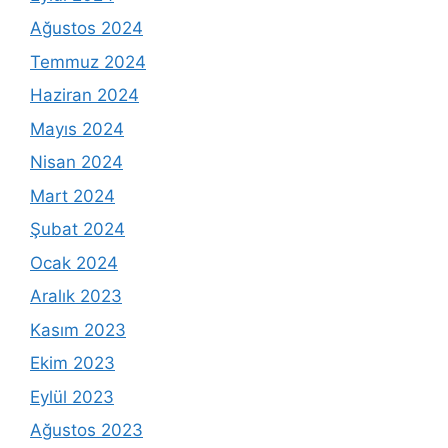
Ağustos 2024
Temmuz 2024
Haziran 2024
Mayıs 2024
Nisan 2024
Mart 2024
Şubat 2024
Ocak 2024
Aralık 2023
Kasım 2023
Ekim 2023
Eylül 2023
Ağustos 2023