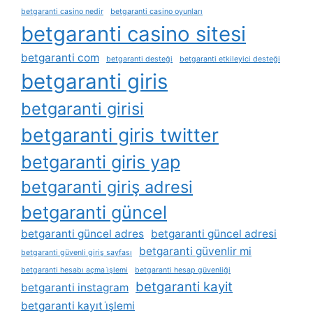
betgaranti casino nedir
betgaranti casino oyunları
betgaranti casino sitesi
betgaranti com
betgaranti desteği
betgaranti etkileyici desteği
betgaranti giris
betgaranti girisi
betgaranti giris twitter
betgaranti giris yap
betgaranti giriş adresi
betgaranti güncel
betgaranti güncel adres
betgaranti güncel adresi
betgaranti güvenlir mi
betgaranti güvenli giriş sayfası
betgaranti hesabı açma i̇şlemi
betgaranti hesap güvenliği
betgaranti kayit
betgaranti instagram
betgaranti kayıt i̇şlemi