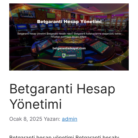
Betgaranti Hesap
Yönetimi
Ocak 8, 2025
Yazarı:
admin
Betgaranti hesap yönetimi Betgaranti hesabı