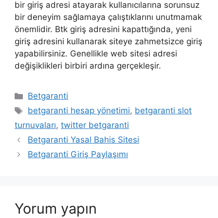
bir giriş adresi atayarak kullanıcılarına sorunsuz
bir deneyim sağlamaya çalıştıklarını unutmamak
önemlidir. Btk giriş adresini kapattığında, yeni
giriş adresini kullanarak siteye zahmetsizce giriş
yapabilirsiniz. Genellikle web sitesi adresi
değişiklikleri birbiri ardına gerçekleşir.
Kategoriler
Betgaranti
Etiketler
betgaranti hesap yönetimi
,
betgaranti slot
turnuvaları
,
twitter betgaranti
Betgaranti Yasal Bahis Sitesi
Betgaranti Giriş Paylaşımı
Yorum yapın