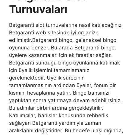
Turnuvaları
Betgaranti slot turnuvalarına nasıl katılacağınız
Betgaranti web sitesinde iyi organize
edilmiştir.Betgaranti bingo, geleneksel bingo
oyununa benzer. Bu arada Betgaranti bingo,
üyelere kazanmaları için ek fırsatlar sağlar.
Betgaranti sunduğu bingo oyunlarına katılmak
için üyelik işlemini tamamlamanız
gerekmektedir. Üyelik sürecinin
tamamlanmasının ardından üyeler, fonun bir
kısmını hesaplarına yatırır. Bingo bahsinizi
yaptıktan sonra yatırmaya devam edebilirsiniz.
Bu adımlar birbiri ardına gerçekleştirilir.
Katılımcılar, bahisler konusunda rehberlik
sağlayan Betgaranti yardımıyla zaman
aralıklarını değiştirirler. Bu hedefe ulaşıldığında,