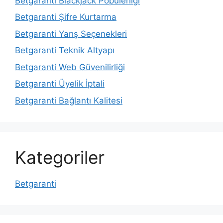
Betgaranti Blackjack Popülerliği
Betgaranti Şifre Kurtarma
Betgaranti Yarış Seçenekleri
Betgaranti Teknik Altyapı
Betgaranti Web Güvenilirliği
Betgaranti Üyelik İptali
Betgaranti Bağlantı Kalitesi
Kategoriler
Betgaranti