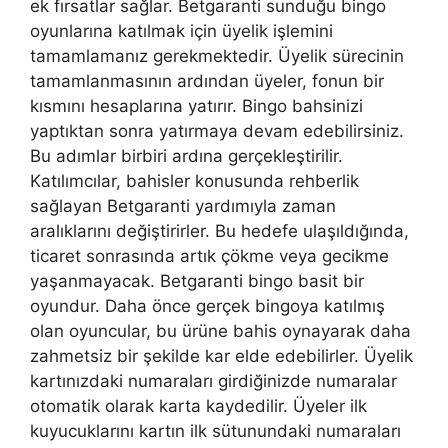
ek fırsatlar sağlar. Betgaranti sunduğu bingo
oyunlarına katılmak için üyelik işlemini
tamamlamanız gerekmektedir. Üyelik sürecinin
tamamlanmasının ardından üyeler, fonun bir
kısmını hesaplarına yatırır. Bingo bahsinizi
yaptıktan sonra yatırmaya devam edebilirsiniz.
Bu adımlar birbiri ardına gerçekleştirilir.
Katılımcılar, bahisler konusunda rehberlik
sağlayan Betgaranti yardımıyla zaman
aralıklarını değiştirirler. Bu hedefe ulaşıldığında,
ticaret sonrasında artık çökme veya gecikme
yaşanmayacak. Betgaranti bingo basit bir
oyundur. Daha önce gerçek bingoya katılmış
olan oyuncular, bu ürüne bahis oynayarak daha
zahmetsiz bir şekilde kar elde edebilirler. Üyelik
kartınızdaki numaraları girdiğinizde numaralar
otomatik olarak karta kaydedilir. Üyeler ilk
kuyucuklarını kartın ilk sütunundaki numaraları