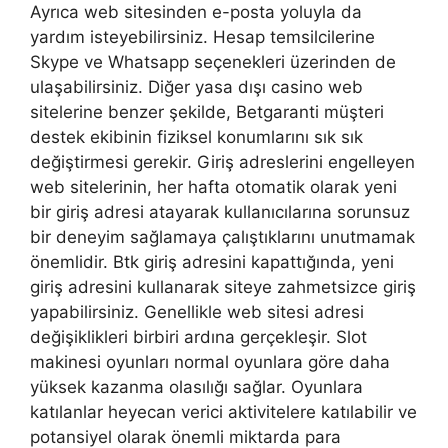
Ayrıca web sitesinden e-posta yoluyla da
yardım isteyebilirsiniz. Hesap temsilcilerine
Skype ve Whatsapp seçenekleri üzerinden de
ulaşabilirsiniz. Diğer yasa dışı casino web
sitelerine benzer şekilde, Betgaranti müşteri
destek ekibinin fiziksel konumlarını sık sık
değiştirmesi gerekir. Giriş adreslerini engelleyen
web sitelerinin, her hafta otomatik olarak yeni
bir giriş adresi atayarak kullanıcılarına sorunsuz
bir deneyim sağlamaya çalıştıklarını unutmamak
önemlidir. Btk giriş adresini kapattığında, yeni
giriş adresini kullanarak siteye zahmetsizce giriş
yapabilirsiniz. Genellikle web sitesi adresi
değişiklikleri birbiri ardına gerçekleşir. Slot
makinesi oyunları normal oyunlara göre daha
yüksek kazanma olasılığı sağlar. Oyunlara
katılanlar heyecan verici aktivitelere katılabilir ve
potansiyel olarak önemli miktarda para