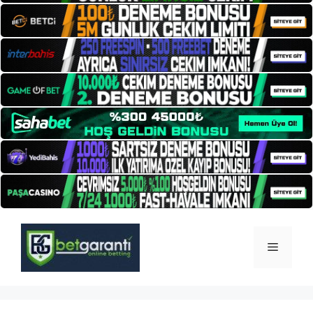
İçeriğe
atla
Menü