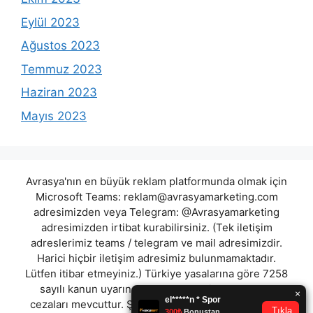
Eylül 2023
Ağustos 2023
Temmuz 2023
Haziran 2023
Mayıs 2023
Avrasya'nın en büyük reklam platformunda olmak için
Microsoft Teams:
reklam@avrasyamarketing.com
adresimizden veya Telegram: @Avrasyamarketing
adresimizden irtibat kurabilirsiniz. (Tek iletişim
adreslerimiz teams / telegram ve mail adresimizdir.
Harici hiçbir iletişim adresimiz bulunmamaktadır.
Lütfen itibar etmeyiniz.) Türkiye yasalarına göre 7258
sayılı kanun uyarınca yasa dışı bahis oynamanın
cezaları mevcuttur. Şu an bulunduğunuz site hiç bir