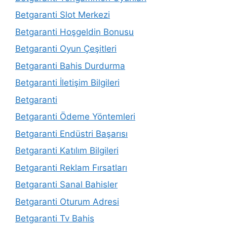
Betgaranti Slot Merkezi
Betgaranti Hoşgeldin Bonusu
Betgaranti Oyun Çeşitleri
Betgaranti Bahis Durdurma
Betgaranti İletişim Bilgileri
Betgaranti
Betgaranti Ödeme Yöntemleri
Betgaranti Endüstri Başarısı
Betgaranti Katılım Bilgileri
Betgaranti Reklam Fırsatları
Betgaranti Sanal Bahisler
Betgaranti Oturum Adresi
Betgaranti Tv Bahis