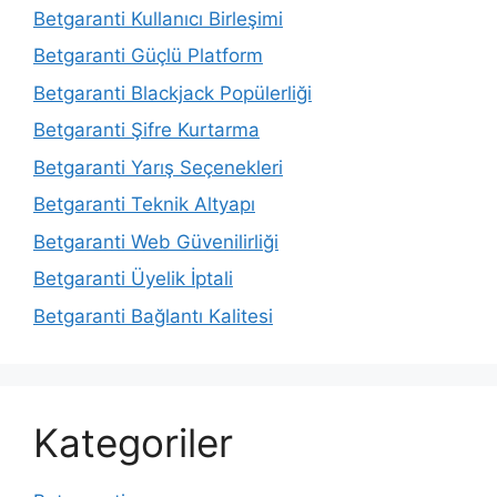
Betgaranti Kullanıcı Birleşimi
Betgaranti Güçlü Platform
Betgaranti Blackjack Popülerliği
Betgaranti Şifre Kurtarma
Betgaranti Yarış Seçenekleri
Betgaranti Teknik Altyapı
Betgaranti Web Güvenilirliği
Betgaranti Üyelik İptali
Betgaranti Bağlantı Kalitesi
Kategoriler