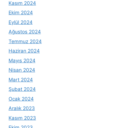
Kasım 2024
Ekim 2024
Eylül 2024
Ağustos 2024
Temmuz 2024
Haziran 2024
Mayıs 2024
Nisan 2024
Mart 2024
Şubat 2024
Ocak 2024
Aralık 2023
Kasım 2023
Ekim 2023