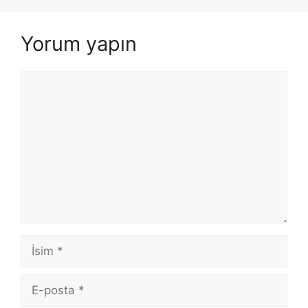
Yorum yapın
Yorum
İsim
E-
posta