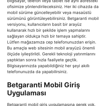
bilgisayar, telefon veya tablet ise aynı adresteki
ofisimize yönlendirileceksiniz. Her iki cihazda da
mobil sürüme güncelleyebilir veya masaüstü
sürümünü görüntüleyebilirsiniz. Betgaranti mobil
versiyonu, kullanıcıların basit bir arayüz
kullanarak hızlı bir şekilde işlem yapmalarını
sağlayan oldukça hızlı bir temaya sahiptir.
Lütfen mağazamıza cep telefonunuzdan erişin.
Bu amaçla web sitesinin mobil arayüzü önemli
ölçüde iyileştirildi. Gerekli teknoloji yatırımlarını
yaptıktan sonra hızla faaliyete geçtik.
Bilgisayarınızda yapabildiğiniz her şeyi akıllı
telefonunuzda da yapabilirsiniz.
Betgaranti Mobil Giriş
Uygulaması
Betgaranti mobil giriş uygulamasına gerek yok.