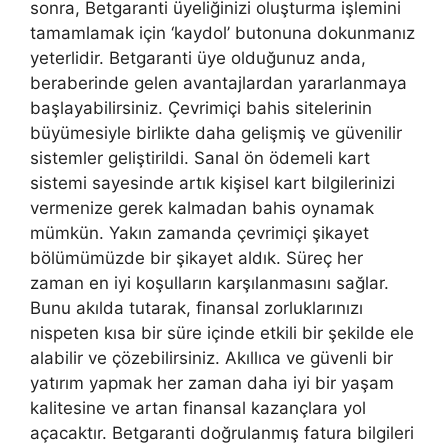
sonra, Betgaranti üyeliğinizi oluşturma işlemini
tamamlamak için ‘kaydol’ butonuna dokunmanız
yeterlidir. Betgaranti üye olduğunuz anda,
beraberinde gelen avantajlardan yararlanmaya
başlayabilirsiniz. Çevrimiçi bahis sitelerinin
büyümesiyle birlikte daha gelişmiş ve güvenilir
sistemler geliştirildi. Sanal ön ödemeli kart
sistemi sayesinde artık kişisel kart bilgilerinizi
vermenize gerek kalmadan bahis oynamak
mümkün. Yakın zamanda çevrimiçi şikayet
bölümümüzde bir şikayet aldık. Süreç her
zaman en iyi koşulların karşılanmasını sağlar.
Bunu akılda tutarak, finansal zorluklarınızı
nispeten kısa bir süre içinde etkili bir şekilde ele
alabilir ve çözebilirsiniz. Akıllıca ve güvenli bir
yatırım yapmak her zaman daha iyi bir yaşam
kalitesine ve artan finansal kazançlara yol
açacaktır. Betgaranti doğrulanmış fatura bilgileri