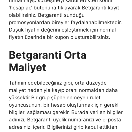
tamamlayıp sözleşmeyi kabul ettikten sonra
‘hesap aç’ butonuna tıklayarak Betgaranti kayıt
olabilirsiniz. Betgaranti sunduğu
promosyonlardan bireyler faydalanabilmektedir.
Düşük fiyatın değerini eşleştirmek için normal
fiyatın üzerinde bir kupon oluşturabilirsiniz.
Betgaranti Orta
Maliyet
Tahmin edebileceğiniz gibi, orta düzeyde
maliyet nedeniyle kayıp oranı normalden daha
yüksektir.Bir grup şüphelenmeyen rulet
oyuncusunun, bir hesap oluşturmak için gerekli
bilgileri sağlaması gerekir. Burada verilen bilgiler
adınızı, Betgaranti üyelik numaranızı ve e-posta
adresinizi içerir. Bilgilerinizi girip kabul ettikten