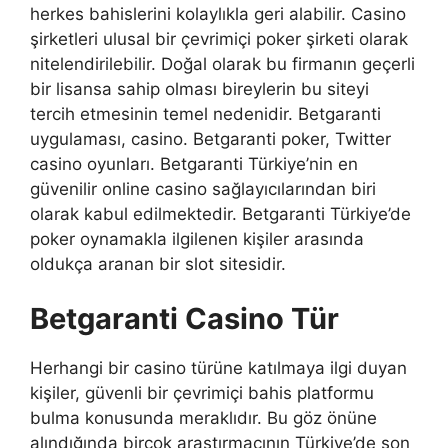
herkes bahislerini kolaylıkla geri alabilir. Casino
şirketleri ulusal bir çevrimiçi poker şirketi olarak
nitelendirilebilir. Doğal olarak bu firmanın geçerli
bir lisansa sahip olması bireylerin bu siteyi
tercih etmesinin temel nedenidir. Betgaranti
uygulaması, casino. Betgaranti poker, Twitter
casino oyunları. Betgaranti Türkiye’nin en
güvenilir online casino sağlayıcılarından biri
olarak kabul edilmektedir. Betgaranti Türkiye’de
poker oynamakla ilgilenen kişiler arasında
oldukça aranan bir slot sitesidir.
Betgaranti Casino Tür
Herhangi bir casino türüne katılmaya ilgi duyan
kişiler, güvenli bir çevrimiçi bahis platformu
bulma konusunda meraklıdır. Bu göz önüne
alındığında birçok araştırmacının Türkiye’de son