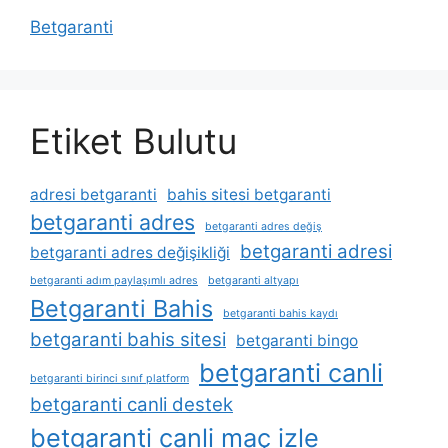
Betgaranti
Etiket Bulutu
adresi betgaranti
bahis sitesi betgaranti
betgaranti adres
betgaranti adres değiş
betgaranti adresi
betgaranti adres değişikliği
betgaranti adım paylaşımlı adres
betgaranti altyapı
Betgaranti Bahis
betgaranti bahis kaydı
betgaranti bahis sitesi
betgaranti bingo
betgaranti canli
betgaranti birinci sınıf platform
betgaranti canli destek
betgaranti canli maç izle