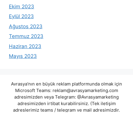
Ekim 2023
Eylül 2023
Ağustos 2023
Temmuz 2023
Haziran 2023
Mayıs 2023
Avrasya'nın en büyük reklam platformunda olmak için
Microsoft Teams:
reklam@avrasyamarketing.com
adresimizden veya Telegram: @Avrasyamarketing
adresimizden irtibat kurabilirsiniz. (Tek iletişim
adreslerimiz teams / telegram ve mail adresimizdir.
Harici hiçbir iletişim adresimiz bulunmamaktadır.
Lütfen itibar etmeyiniz.) Türkiye yasalarına göre 7258
sayılı kanun uyarınca yasa dışı bahis oynamanın