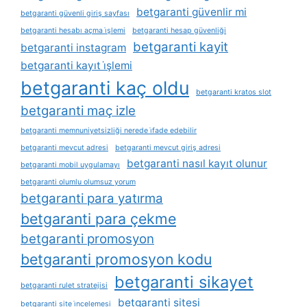
betgaranti güvenlir mi
betgaranti güvenli giriş sayfası
betgaranti hesabı açma i̇şlemi
betgaranti hesap güvenliği
betgaranti kayit
betgaranti instagram
betgaranti kayıt i̇şlemi
betgaranti kaç oldu
betgaranti kratos slot
betgaranti maç izle
betgaranti memnuniyetsizliği nerede i̇fade edebilir
betgaranti mevcut adresi
betgaranti mevcut giriş adresi
betgaranti nasıl kayıt olunur
betgaranti mobil uygulamayı
betgaranti olumlu olumsuz yorum
betgaranti para yatırma
betgaranti para çekme
betgaranti promosyon
betgaranti promosyon kodu
betgaranti sikayet
betgaranti rulet stratejisi
betgaranti sitesi
betgaranti site i̇ncelemesi