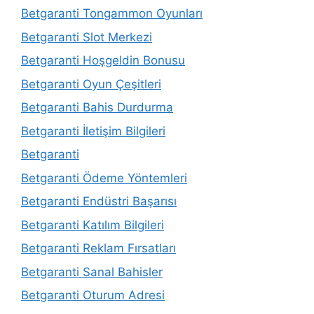
Betgaranti Tongammon Oyunları
Betgaranti Slot Merkezi
Betgaranti Hoşgeldin Bonusu
Betgaranti Oyun Çeşitleri
Betgaranti Bahis Durdurma
Betgaranti İletişim Bilgileri
Betgaranti
Betgaranti Ödeme Yöntemleri
Betgaranti Endüstri Başarısı
Betgaranti Katılım Bilgileri
Betgaranti Reklam Fırsatları
Betgaranti Sanal Bahisler
Betgaranti Oturum Adresi