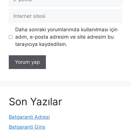
posta
İnternet
sitesi
Daha sonraki yorumlarımda kullanılması için
adım, e-posta adresim ve site adresim bu
tarayıcıya kaydedilsin.
Son Yazılar
Betgaranti Adresi
Betgaranti Giriş