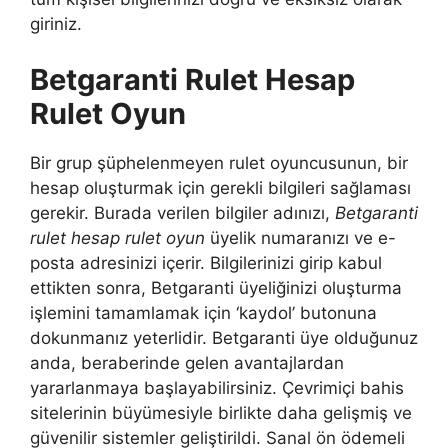
giriniz.
Betgaranti Rulet Hesap
Rulet Oyun
Bir grup şüphelenmeyen rulet oyuncusunun, bir
hesap oluşturmak için gerekli bilgileri sağlaması
gerekir. Burada verilen bilgiler adınızı,
Betgaranti
rulet hesap rulet oyun
üyelik numaranızı ve e-
posta adresinizi içerir. Bilgilerinizi girip kabul
ettikten sonra, Betgaranti üyeliğinizi oluşturma
işlemini tamamlamak için ‘kaydol’ butonuna
dokunmanız yeterlidir. Betgaranti üye olduğunuz
anda, beraberinde gelen avantajlardan
yararlanmaya başlayabilirsiniz. Çevrimiçi bahis
sitelerinin büyümesiyle birlikte daha gelişmiş ve
güvenilir sistemler geliştirildi. Sanal ön ödemeli