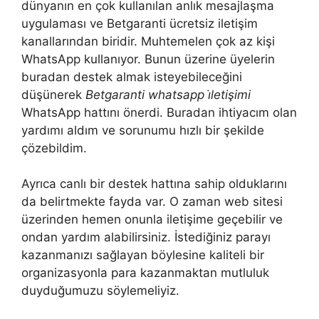
dünyanın en çok kullanılan anlık mesajlaşma
uygulaması ve Betgaranti ücretsiz iletişim
kanallarından biridir. Muhtemelen çok az kişi
WhatsApp kullanıyor. Bunun üzerine üyelerin
buradan destek almak isteyebileceğini
düşünerek
Betgaranti whatsapp i̇letişimi
WhatsApp hattını önerdi. Buradan ihtiyacım olan
yardımı aldım ve sorunumu hızlı bir şekilde
çözebildim.
Ayrıca canlı bir destek hattına sahip olduklarını
da belirtmekte fayda var. O zaman web sitesi
üzerinden hemen onunla iletişime geçebilir ve
ondan yardım alabilirsiniz. İstediğiniz parayı
kazanmanızı sağlayan böylesine kaliteli bir
organizasyonla para kazanmaktan mutluluk
duyduğumuzu söylemeliyiz.