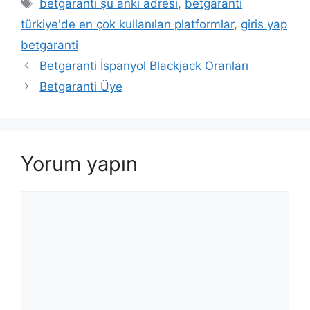
Etiketler
betgaranti şu anki adresi
,
betgaranti
türkiye'de en çok kullanılan platformlar
,
giris yap
betgaranti
Betgaranti İspanyol Blackjack Oranları
Betgaranti Üye
Yorum yapın
Yorum