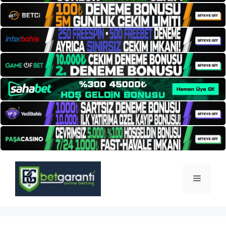
İçeriğe
atla
Menü