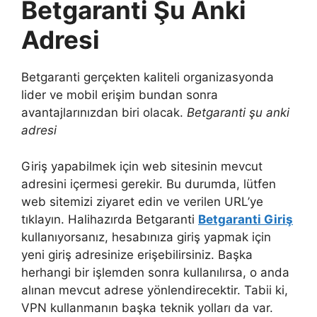
Betgaranti Şu Anki
Adresi
Betgaranti gerçekten kaliteli organizasyonda
lider ve mobil erişim bundan sonra
avantajlarınızdan biri olacak.
Betgaranti şu anki
adresi
Giriş yapabilmek için web sitesinin mevcut
adresini içermesi gerekir. Bu durumda, lütfen
web sitemizi ziyaret edin ve verilen URL’ye
tıklayın. Halihazırda Betgaranti
Betgaranti Giriş
kullanıyorsanız, hesabınıza giriş yapmak için
yeni giriş adresinize erişebilirsiniz. Başka
herhangi bir işlemden sonra kullanılırsa, o anda
alınan mevcut adrese yönlendirecektir. Tabii ki,
VPN kullanmanın başka teknik yolları da var.