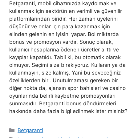
Betgaranti, mobil cihazınızda kaydolmak ve
kullanmak için sektörün en verimli ve güvenilir
platformlarından biridir. Her zaman üyelerini
düşünür ve onlar için para kazanmak için
elinden gelenin en iyisini yapar. Bol miktarda
bonus ve promosyon vardır. Sonuç olarak,
kullanıcı hesaplarına ödenen ücretler arttı ve
kayıplar kapatıldı. Tabii ki, bu otomatik olarak
olmuyor. Seçimi size bırakıyoruz. Kullanın ya da
kullanmayın, size kalmış. Yani bu seveceğiniz
özelliklerden biri. Unutulmaması gereken bir
diğer nokta da, ajansın spor bahisleri ve casino
oyunlarında belirli kaybetme promosyonları
sunmasıdır. Betgaranti bonus döndürmeleri
hakkında daha fazla bilgi edinmek ister misiniz?
Kategoriler
Betgaranti