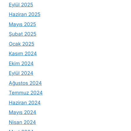
Eylül 2025
Haziran 2025
Mayıs 2025
Şubat 2025
Ocak 2025
Kasım 2024
Ekim 2024
Eylül 2024
Ağustos 2024
Temmuz 2024
Haziran 2024
Mayıs 2024
Nisan 2024