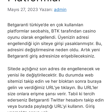
Mayıs 27, 2023
Yazarı:
admin
Betgaranti türkiye’de en çok kullanılan
platformlar seobahis, BTK tarafından casino
oyunu olarak engellendi. Üyenizin adresi
engellendiği için siteye girişi yasaklanmıştır. Bu,
adresini değiştirmesine neden oldu. Artık yeni
Betgaranti giriş adresinize erişebileceksiniz.
Sitede açtığınız son adres de engellenecek ve
yenisi ile değiştirilecektir. Bu durumda web
sitemizi takip edin ve her bloktan sonra buraya
gelin ve verdiğimiz URL’ye tıklayın. Bu URL’ler
size onlara erişme şansı verir. Tabii ki tercih
ederseniz Betgaranti Twitter hesabını takip edin
veya burada paylaştığı URL’yi kullanın. Giriş