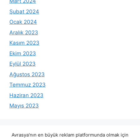
Mart 2024
Şubat 2024
Ocak 2024
Aralık 2023
Kasım 2023
Ekim 2023
Eylül 2023
Ağustos 2023
Temmuz 2023
Haziran 2023
Mayıs 2023
Avrasya'nın en büyük reklam platformunda olmak için