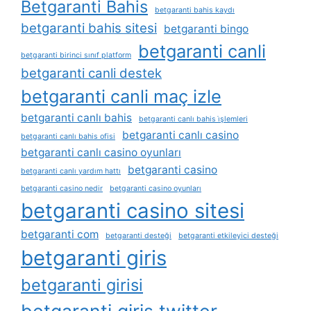
Betgaranti Bahis
betgaranti bahis kaydı
betgaranti bahis sitesi
betgaranti bingo
betgaranti canli
betgaranti birinci sınıf platform
betgaranti canli destek
betgaranti canli maç izle
betgaranti canlı bahis
betgaranti canlı bahis i̇şlemleri
betgaranti canlı casino
betgaranti canlı bahis ofisi
betgaranti canlı casino oyunları
betgaranti casino
betgaranti canlı yardım hattı
betgaranti casino nedir
betgaranti casino oyunları
betgaranti casino sitesi
betgaranti com
betgaranti desteği
betgaranti etkileyici desteği
betgaranti giris
betgaranti girisi