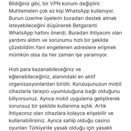
Bildiğiniz gibi, bir VPN konum değiştirir.
Muhtemelen çok az kişi WhatsApp kullanıyor.
Bunun üzerine üyelerin buradan destek almak
isteyebileceğini düşünerek Betgaranti
WhatsApp hattını önerdi. Buradan ihtiyacım olan
yardımı aldım ve sorunumu hızlı bir şekilde
çözebildim.Yani engellenen adreslere erişmek
mümkün olsa da her zaman işe yaramıyor.
Hızlı para kazanabileceğiniz ve
eğlenebileceğiniz, alanındaki en aktif
organizasyonlardan biridir. Kuruluşunuzun mobil
cihazlarla tarayıcı uyumluluğuna bağlı olduğunu
biliyorsunuz. Ayrıca mobil uygulama geliştirerek
sorunsuz bir şekilde kullanıma açtık. Artık
ihtiyacınız olan cihazlara kolayca erişebilir ve
kullanabilirsiniz. Ayrıca sahip olduğu casino
oyunları Türkiye’de yasak olduğu için yasaklı