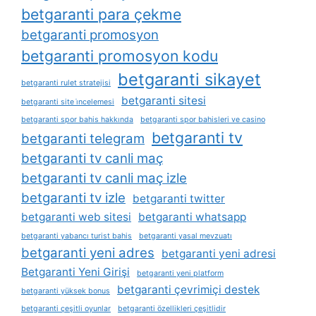
betgaranti para çekme
betgaranti promosyon
betgaranti promosyon kodu
betgaranti sikayet
betgaranti rulet stratejisi
betgaranti sitesi
betgaranti site i̇ncelemesi
betgaranti spor bahis hakkında
betgaranti spor bahisleri ve casino
betgaranti tv
betgaranti telegram
betgaranti tv canli maç
betgaranti tv canli maç izle
betgaranti tv izle
betgaranti twitter
betgaranti web sitesi
betgaranti whatsapp
betgaranti yabancı turist bahis
betgaranti yasal mevzuatı
betgaranti yeni adres
betgaranti yeni adresi
Betgaranti Yeni Girişi
betgaranti yeni platform
betgaranti çevrimiçi destek
betgaranti yüksek bonus
betgaranti çeşitli oyunlar
betgaranti özellikleri çeşitlidir