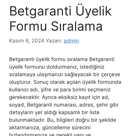
Betgaranti Üyelik
Formu Sıralama
Kasım 6, 2024
Yazarı:
admin
Betgaranti üyelik formu sıralama Betgaranti
üyelik formunu doldurmanız, istediğiniz
sıralamaya ulaşmanızı sağlayacak bir çerçeve
oluşturur. Sonuç olarak açılan üyelik formunda
kullanıcı adı, şifre ve para birimi seçmeniz
gerekecektir. Ayrıca eksiksiz kayıt için ad,
soyad, Betgaranti numarası, adres, şehir gibi
detayların yer aldığı kapsamlı bir liste
bulunmaktadır. Bu, bilgileri doğru bir şekilde
aktarmanıza, güncelleme sürecini
hızlandırmanıza ve gerekli yapı ve