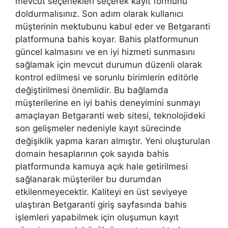
mevcut seçenekleri seçerek kayıt formunu
doldurmalısınız. Son adım olarak kullanıcı
müşterinin mektubunu kabul eder ve Betgaranti
platformuna bahis koyar. Bahis platformunun
güncel kalmasını ve en iyi hizmeti sunmasını
sağlamak için mevcut durumun düzenli olarak
kontrol edilmesi ve sorunlu birimlerin editörle
değiştirilmesi önemlidir. Bu bağlamda
müşterilerine en iyi bahis deneyimini sunmayı
amaçlayan Betgaranti web sitesi, teknolojideki
son gelişmeler nedeniyle kayıt sürecinde
değişiklik yapma kararı almıştır. Yeni oluşturulan
domain hesaplarının çok sayıda bahis
platformunda kamuya açık hale getirilmesi
sağlanarak müşteriler bu durumdan
etkilenmeyecektir. Kaliteyi en üst seviyeye
ulaştıran Betgaranti giriş sayfasında bahis
işlemleri yapabilmek için oluşumun kayıt