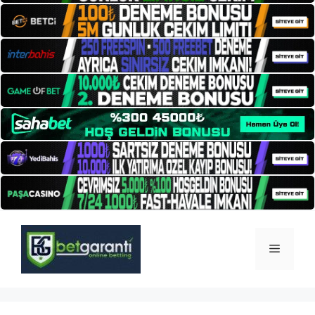
İçeriğe
atla
Menü