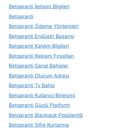
Betgaranti İletişim Bilgileri
Betgaranti
Betgaranti Ödeme Yöntemleri
Betgaranti Endüstri Başarısı
Betgaranti Katılım Bilgileri
Betgaranti Reklam Fırsatları
Betgaranti Sanal Bahisler
Betgaranti Oturum Adresi
Betgaranti Tv Bahis
Betgaranti Kullanıcı Birleşimi
Betgaranti Güçlü Platform
Betgaranti Blackjack Popülerliği
Betgaranti Şifre Kurtarma