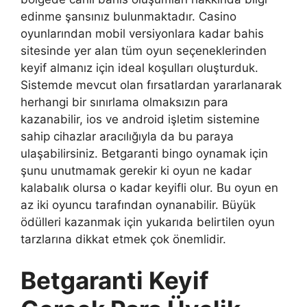
edinme şansınız bulunmaktadır. Casino
oyunlarından mobil versiyonlara kadar bahis
sitesinde yer alan tüm oyun seçeneklerinden
keyif almanız için ideal koşulları oluşturduk.
Sistemde mevcut olan fırsatlardan yararlanarak
herhangi bir sınırlama olmaksızın para
kazanabilir, ios ve android işletim sistemine
sahip cihazlar aracılığıyla da bu paraya
ulaşabilirsiniz. Betgaranti bingo oynamak için
şunu unutmamak gerekir ki oyun ne kadar
kalabalık olursa o kadar keyifli olur. Bu oyun en
az iki oyuncu tarafından oynanabilir. Büyük
ödülleri kazanmak için yukarıda belirtilen oyun
tarzlarına dikkat etmek çok önemlidir.
Betgaranti Keyif