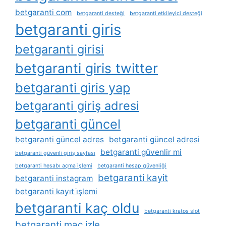
betgaranti com
betgaranti desteği
betgaranti etkileyici desteği
betgaranti giris
betgaranti girisi
betgaranti giris twitter
betgaranti giris yap
betgaranti giriş adresi
betgaranti güncel
betgaranti güncel adres
betgaranti güncel adresi
betgaranti güvenlir mi
betgaranti güvenli giriş sayfası
betgaranti hesabı açma i̇şlemi
betgaranti hesap güvenliği
betgaranti kayit
betgaranti instagram
betgaranti kayıt i̇şlemi
betgaranti kaç oldu
betgaranti kratos slot
betgaranti maç izle