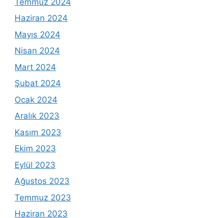
Temmuz 2024
Haziran 2024
Mayıs 2024
Nisan 2024
Mart 2024
Şubat 2024
Ocak 2024
Aralık 2023
Kasım 2023
Ekim 2023
Eylül 2023
Ağustos 2023
Temmuz 2023
Haziran 2023