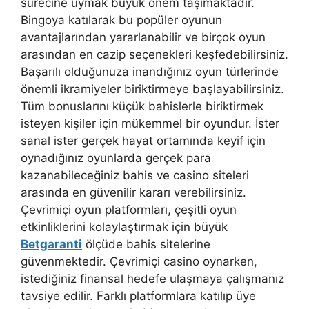
sürecine uymak büyük önem taşımaktadır.
Bingoya katılarak bu popüler oyunun
avantajlarından yararlanabilir ve birçok oyun
arasından en cazip seçenekleri keşfedebilirsiniz.
Başarılı olduğunuza inandığınız oyun türlerinde
önemli ikramiyeler biriktirmeye başlayabilirsiniz.
Tüm bonuslarını küçük bahislerle biriktirmek
isteyen kişiler için mükemmel bir oyundur. İster
sanal ister gerçek hayat ortamında keyif için
oynadığınız oyunlarda gerçek para
kazanabileceğiniz bahis ve casino siteleri
arasında en güvenilir kararı verebilirsiniz.
Çevrimiçi oyun platformları, çeşitli oyun
etkinliklerini kolaylaştırmak için büyük
Betgaranti
ölçüde bahis sitelerine
güvenmektedir. Çevrimiçi casino oynarken,
istediğiniz finansal hedefe ulaşmaya çalışmanız
tavsiye edilir. Farklı platformlara katılıp üye