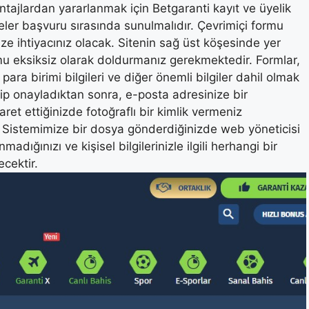
antajlardan yararlanmak için Betgaranti kayıt ve üyelik
ler başvuru sırasında sunulmalıdır. Çevrimiçi formu
ze ihtiyacınız olacak. Sitenin sağ üst köşesinde yer
mu eksiksiz olarak doldurmanız gerekmektedir. Formlar,
eri, para birimi bilgileri ve diğer önemli bilgiler dahil olmak
girip onayladıktan sonra, e-posta adresinize bir
ret ettiğinizde fotoğraflı bir kimlik vermeniz
. Sistemimize bir dosya gönderdiğinizde web yöneticisi
adığınızı ve kişisel bilgilerinizle ilgili herhangi bir
ecektir.