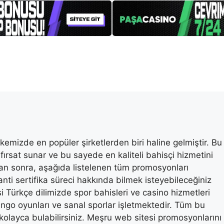
emizde en popüler şirketlerden biri haline gelmiştir. Bu
fırsat sunar ve bu sayede en kaliteli bahisçi hizmetini
tan sonra, aşağıda listelenen tüm promosyonları
i sertifika süreci hakkında bilmek isteyebileceğiniz
si Türkçe dilimizde spor bahisleri ve casino hizmetleri
bingo oyunları ve sanal sporlar işletmektedir. Tüm bu
kolayca bulabilirsiniz. Meşru web sitesi promosyonlarını