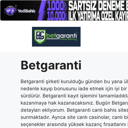
İçeriğe
atla
Betgaranti
Betgaranti şirketi kurulduğu günden bu yana ülk
nedenle kayıp bonusunu iade etmek için iyi bir 
sürdürür. Betgaranti kayıt işlemini tamamladık
kazanmaya hak kazanacaksınız. Bugün Betgarant
detayları ekliyorum. Betgaranti canlı bahis site
sunmaktadır. Ayrıca site canlı casinolar, canlı 
seçenekler arasında yüksek kazanç fırsatlarını 