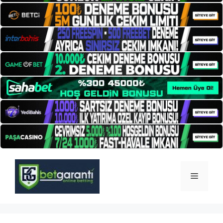
İçeriğe
atla
Menü