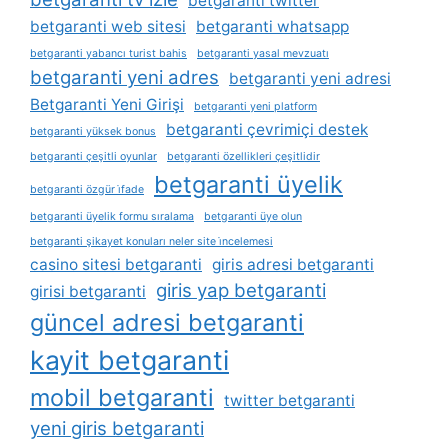
betgaranti twitter
betgaranti web sitesi
betgaranti whatsapp
betgaranti yabancı turist bahis
betgaranti yasal mevzuatı
betgaranti yeni adres
betgaranti yeni adresi
Betgaranti Yeni Girişi
betgaranti yeni platform
betgaranti çevrimiçi destek
betgaranti yüksek bonus
betgaranti çeşitli oyunlar
betgaranti özellikleri çeşitlidir
betgaranti üyelik
betgaranti özgür i̇fade
betgaranti üyelik formu sıralama
betgaranti üye olun
betgaranti şikayet konuları neler site i̇ncelemesi
casino sitesi betgaranti
giris adresi betgaranti
giris yap betgaranti
girisi betgaranti
güncel adresi betgaranti
kayit betgaranti
mobil betgaranti
twitter betgaranti
yeni giris betgaranti