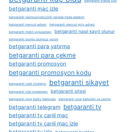
betgaranti kratos slot
betgaranti maç izle
betgaranti memnuniyetsizliği nerede i̇fade edebilir
betgaranti mevcut adresi
betgaranti mevcut giriş adresi
betgaranti nasıl kayıt olunur
betgaranti mobil uygulamayı
betgaranti olumlu olumsuz yorum
betgaranti para yatırma
betgaranti para çekme
betgaranti promosyon
betgaranti promosyon kodu
betgaranti sikayet
betgaranti rulet stratejisi
betgaranti sitesi
betgaranti site i̇ncelemesi
betgaranti spor bahis hakkında
betgaranti spor bahisleri ve casino
betgaranti tv
betgaranti telegram
betgaranti tv canli maç
betgaranti tv canli maç izle
betgaranti tv izle