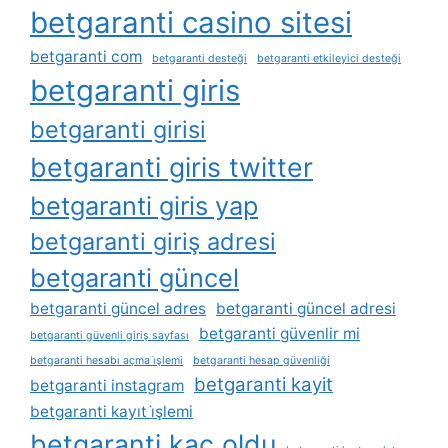
betgaranti casino sitesi
betgaranti com
betgaranti desteği
betgaranti etkileyici desteği
betgaranti giris
betgaranti girisi
betgaranti giris twitter
betgaranti giris yap
betgaranti giriş adresi
betgaranti güncel
betgaranti güncel adres
betgaranti güncel adresi
betgaranti güvenlir mi
betgaranti güvenli giriş sayfası
betgaranti hesabı açma i̇şlemi
betgaranti hesap güvenliği
betgaranti kayit
betgaranti instagram
betgaranti kayıt i̇şlemi
betgaranti kaç oldu