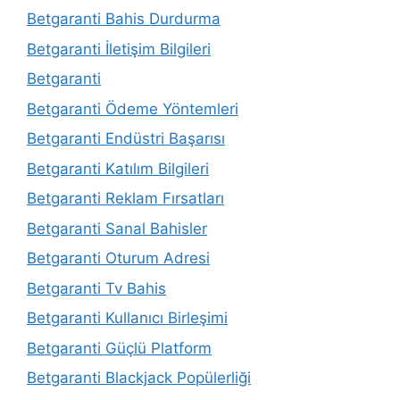
Betgaranti Bahis Durdurma
Betgaranti İletişim Bilgileri
Betgaranti
Betgaranti Ödeme Yöntemleri
Betgaranti Endüstri Başarısı
Betgaranti Katılım Bilgileri
Betgaranti Reklam Fırsatları
Betgaranti Sanal Bahisler
Betgaranti Oturum Adresi
Betgaranti Tv Bahis
Betgaranti Kullanıcı Birleşimi
Betgaranti Güçlü Platform
Betgaranti Blackjack Popülerliği