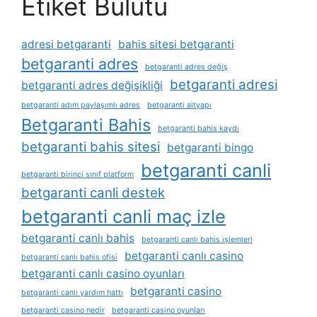
Etiket Bulutu
adresi betgaranti
bahis sitesi betgaranti
betgaranti adres
betgaranti adres değiş
betgaranti adresi
betgaranti adres değişikliği
betgaranti adım paylaşımlı adres
betgaranti altyapı
Betgaranti Bahis
betgaranti bahis kaydı
betgaranti bahis sitesi
betgaranti bingo
betgaranti canli
betgaranti birinci sınıf platform
betgaranti canli destek
betgaranti canli maç izle
betgaranti canlı bahis
betgaranti canlı bahis i̇şlemleri
betgaranti canlı casino
betgaranti canlı bahis ofisi
betgaranti canlı casino oyunları
betgaranti casino
betgaranti canlı yardım hattı
betgaranti casino nedir
betgaranti casino oyunları