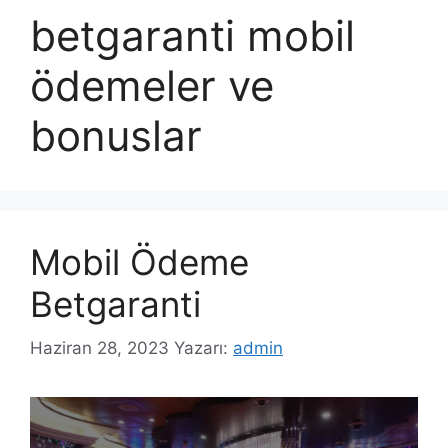
betgaranti mobil
ödemeler ve
bonuslar
Mobil Ödeme
Betgaranti
Haziran 28, 2023
Yazarı:
admin