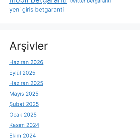
twitter betgaranti
yeni giris betgaranti
Arşivler
Haziran 2026
Eylül 2025
Haziran 2025
Mayıs 2025
Şubat 2025
Ocak 2025
Kasım 2024
Ekim 2024