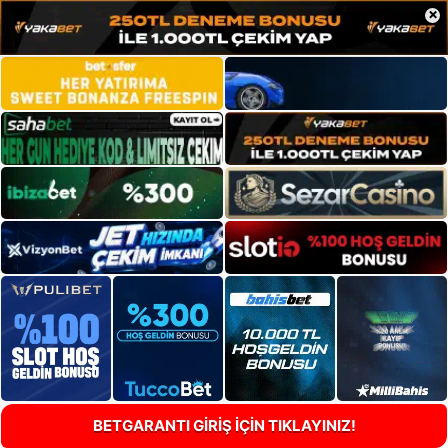
×
BETGARANTI GİRİŞ İÇİN TIKLAYINIZ!