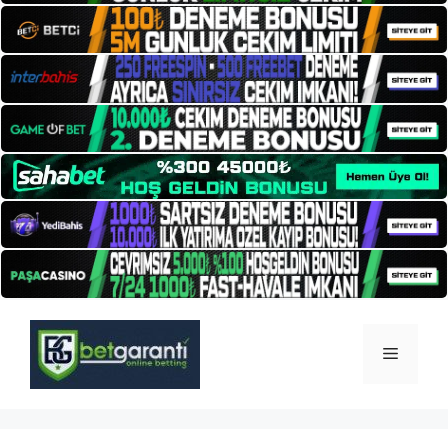
İçeriğe
atla
Menü