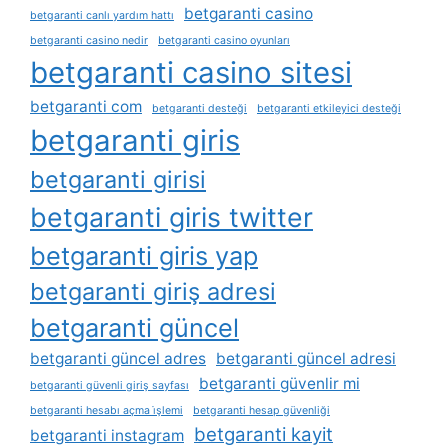
betgaranti casino
betgaranti canlı yardım hattı
betgaranti casino nedir
betgaranti casino oyunları
betgaranti casino sitesi
betgaranti com
betgaranti desteği
betgaranti etkileyici desteği
betgaranti giris
betgaranti girisi
betgaranti giris twitter
betgaranti giris yap
betgaranti giriş adresi
betgaranti güncel
betgaranti güncel adres
betgaranti güncel adresi
betgaranti güvenlir mi
betgaranti güvenli giriş sayfası
betgaranti hesabı açma i̇şlemi
betgaranti hesap güvenliği
betgaranti kayit
betgaranti instagram