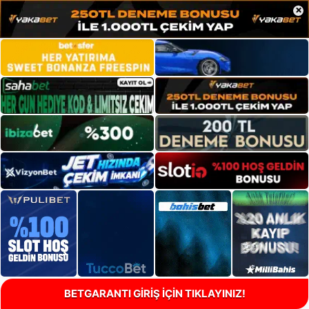
×
BETGARANTI GİRİŞ İÇİN TIKLAYINIZ!