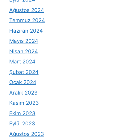
Ağustos 2024
Temmuz 2024
Haziran 2024
Mayıs 2024
Nisan 2024
Mart 2024
Şubat 2024
Ocak 2024
Aralık 2023
Kasım 2023
Ekim 2023
Eylül 2023
Ağustos 2023