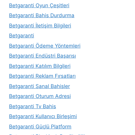
Betgaranti Oyun Çeşitleri
Betgaranti Bahis Durdurma
Betgaranti İletişim Bilgileri
Betgaranti
Betgaranti Ödeme Yöntemleri
Betgaranti Endüstri Başarısı
Betgaranti Katılım Bilgileri
Betgaranti Reklam Fırsatları
Betgaranti Sanal Bahisler
Betgaranti Oturum Adresi
Betgaranti Tv Bahis
Betgaranti Kullanıcı Birleşimi
Betgaranti Güçlü Platform