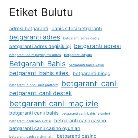
Etiket Bulutu
adresi betgaranti
bahis sitesi betgaranti
betgaranti adres
betgaranti adres değiş
betgaranti adresi
betgaranti adres değişikliği
betgaranti adım paylaşımlı adres
betgaranti altyapı
Betgaranti Bahis
betgaranti bahis kaydı
betgaranti bahis sitesi
betgaranti bingo
betgaranti canli
betgaranti birinci sınıf platform
betgaranti canli destek
betgaranti canli maç izle
betgaranti canlı bahis
betgaranti canlı bahis i̇şlemleri
betgaranti canlı casino
betgaranti canlı bahis ofisi
betgaranti canlı casino oyunları
betgaranti casino
betgaranti canlı yardım hattı