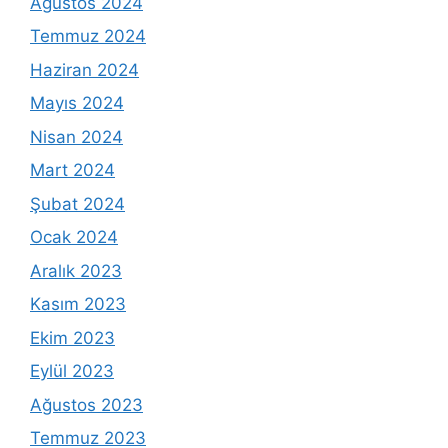
Ağustos 2024
Temmuz 2024
Haziran 2024
Mayıs 2024
Nisan 2024
Mart 2024
Şubat 2024
Ocak 2024
Aralık 2023
Kasım 2023
Ekim 2023
Eylül 2023
Ağustos 2023
Temmuz 2023