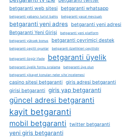
betgaranti twitter
betgaranti web sitesi
betgaranti whatsapp
betgaranti yabancı turist bahis
betgaranti yasal mevzuatı
betgaranti yeni adres
betgaranti yeni adresi
Betgaranti Yeni Girişi
betgaranti yeni platform
betgaranti çevrimiçi destek
betgaranti yüksek bonus
betgaranti çeşitli oyunlar
betgaranti özellikleri çeşitlidir
betgaranti üyelik
betgaranti özgür i̇fade
betgaranti üyelik formu sıralama
betgaranti üye olun
betgaranti şikayet konuları neler site i̇ncelemesi
casino sitesi betgaranti
giris adresi betgaranti
giris yap betgaranti
girisi betgaranti
güncel adresi betgaranti
kayit betgaranti
mobil betgaranti
twitter betgaranti
yeni giris betgaranti