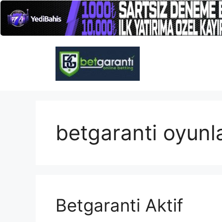
İçeriğe
atla
betgaranti oyunla
Betgaranti Aktif