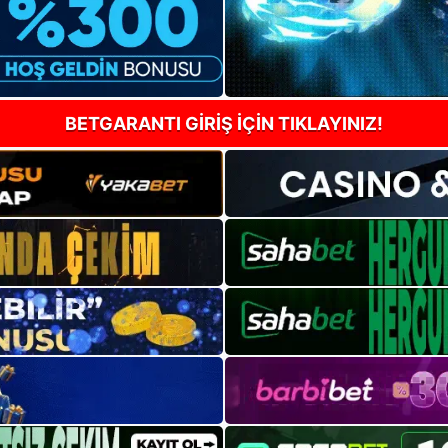
BETGARANTI GİRİŞ İÇİN TIKLAYINIZ!