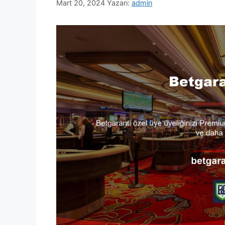
Mart 20, 2024
Yazarı:
admin