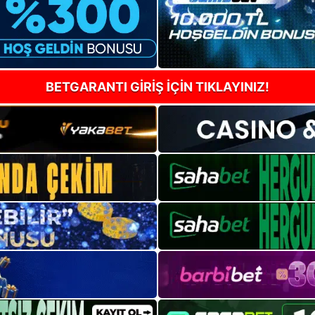
BETGARANTI GİRİŞ İÇİN TIKLAYINIZ!