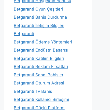
Betgaranti Hoşgeldin Bonusu
Betgaranti Oyun Çeşitleri
Betgaranti Bahis Durdurma
Betgaranti İletişim Bilgileri
Betgaranti
Betgaranti Ödeme Yöntemleri
Betgaranti Endüstri Başarısı
Betgaranti Katılım Bilgileri
Betgaranti Reklam Fırsatları
Betgaranti Sanal Bahisler
Betgaranti Oturum Adresi
Betgaranti Tv Bahis
Betgaranti Kullanıcı Birleşimi
Betgaranti Güçlü Platform