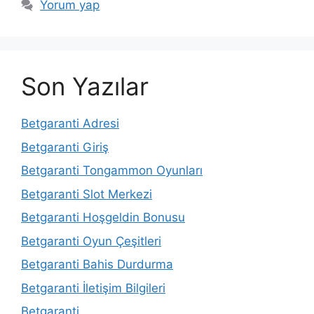
Yorum yap
Son Yazılar
Betgaranti Adresi
Betgaranti Giriş
Betgaranti Tongammon Oyunları
Betgaranti Slot Merkezi
Betgaranti Hoşgeldin Bonusu
Betgaranti Oyun Çeşitleri
Betgaranti Bahis Durdurma
Betgaranti İletişim Bilgileri
Betgaranti