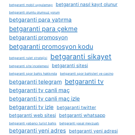
betgaranti nasıl kayıt olunur
betgaranti mobil uygulamayı
betgaranti olumlu olumsuz yorum
betgaranti para yatırma
betgaranti para çekme
betgaranti promosyon
betgaranti promosyon kodu
betgaranti sikayet
betgaranti rulet stratejisi
betgaranti sitesi
betgaranti site i̇ncelemesi
betgaranti spor bahis hakkında
betgaranti spor bahisleri ve casino
betgaranti tv
betgaranti telegram
betgaranti tv canli maç
betgaranti tv canli maç izle
betgaranti tv izle
betgaranti twitter
betgaranti web sitesi
betgaranti whatsapp
betgaranti yabancı turist bahis
betgaranti yasal mevzuatı
betgaranti yeni adres
betgaranti yeni adresi