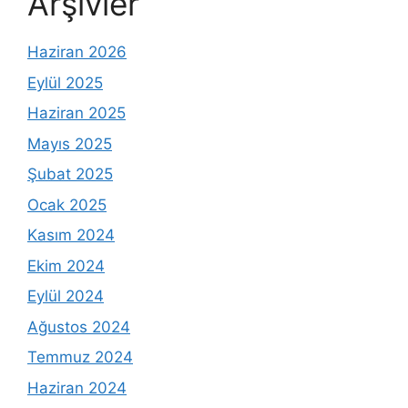
Arşivler
Haziran 2026
Eylül 2025
Haziran 2025
Mayıs 2025
Şubat 2025
Ocak 2025
Kasım 2024
Ekim 2024
Eylül 2024
Ağustos 2024
Temmuz 2024
Haziran 2024