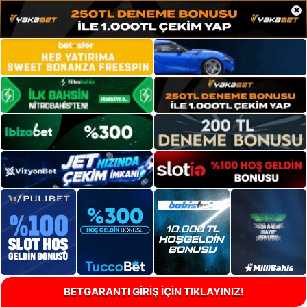
×
BETGARANTI GİRİŞ İÇİN TIKLAYINIZ!