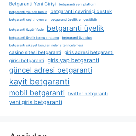
Betgaranti Yeni Girişi
betgaranti yeni platform
betgaranti çevrimiçi destek
betgaranti yüksek bonus
betgaranti çeşitli oyunlar
betgaranti özellikleri çeşitlidir
betgaranti üyelik
betgaranti özgür i̇fade
betgaranti üyelik formu sıralama
betgaranti üye olun
betgaranti şikayet konuları neler site i̇ncelemesi
casino sitesi betgaranti
giris adresi betgaranti
giris yap betgaranti
girisi betgaranti
güncel adresi betgaranti
kayit betgaranti
mobil betgaranti
twitter betgaranti
yeni giris betgaranti