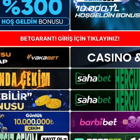
BETGARANTI GİRİŞ İÇİN TIKLAYINIZ!