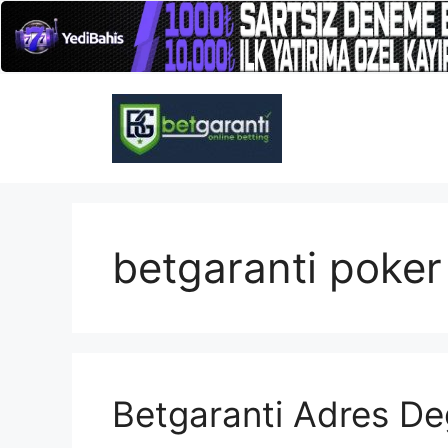
İçeriğe
atla
betgaranti poker
Betgaranti Adres Değ