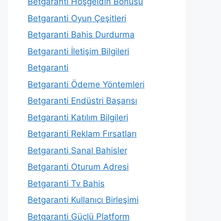
Betgaranti Hoşgeldin Bonusu
Betgaranti Oyun Çeşitleri
Betgaranti Bahis Durdurma
Betgaranti İletişim Bilgileri
Betgaranti
Betgaranti Ödeme Yöntemleri
Betgaranti Endüstri Başarısı
Betgaranti Katılım Bilgileri
Betgaranti Reklam Fırsatları
Betgaranti Sanal Bahisler
Betgaranti Oturum Adresi
Betgaranti Tv Bahis
Betgaranti Kullanıcı Birleşimi
Betgaranti Güçlü Platform