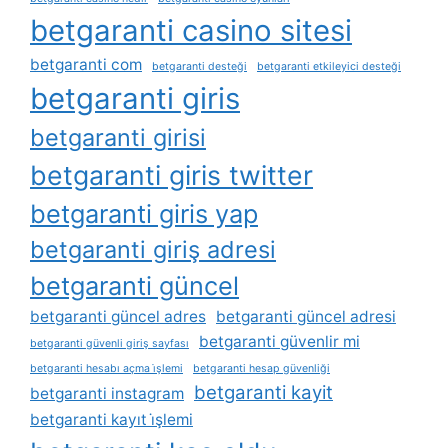
betgaranti casino sitesi
betgaranti com
betgaranti desteği
betgaranti etkileyici desteği
betgaranti giris
betgaranti girisi
betgaranti giris twitter
betgaranti giris yap
betgaranti giriş adresi
betgaranti güncel
betgaranti güncel adres
betgaranti güncel adresi
betgaranti güvenlir mi
betgaranti güvenli giriş sayfası
betgaranti hesabı açma i̇şlemi
betgaranti hesap güvenliği
betgaranti kayit
betgaranti instagram
betgaranti kayıt i̇şlemi