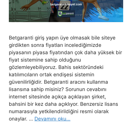
Betgaranti giriş yapın üye olmasak bile siteye
girdikten sonra fiyatları incelediğimizde
piyasanın piyasa fiyatından çok daha yüksek bir
fiyat sistemine sahip olduğunu
gözlemleyebiliyoruz. Bahis sektöründeki
katılımcıların ortak endişesi sistemin
güvenilirliğidir. Betgaranti aracını kullanma
lisansına sahip misiniz? Sorunun cevabını
internet sitesinde açıkça açıklayan şirket,
bahsini bir kez daha açıklıyor. Benzersiz lisans
numarasıyla yetkilendirildiğini resmi olarak
onaylar. …
Devamını oku…