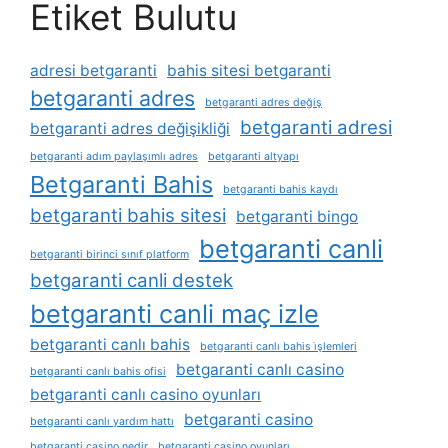
Etiket Bulutu
adresi betgaranti
bahis sitesi betgaranti
betgaranti adres
betgaranti adres değiş
betgaranti adresi
betgaranti adres değişikliği
betgaranti adım paylaşımlı adres
betgaranti altyapı
Betgaranti Bahis
betgaranti bahis kaydı
betgaranti bahis sitesi
betgaranti bingo
betgaranti canli
betgaranti birinci sınıf platform
betgaranti canli destek
betgaranti canli maç izle
betgaranti canlı bahis
betgaranti canlı bahis i̇şlemleri
betgaranti canlı casino
betgaranti canlı bahis ofisi
betgaranti canlı casino oyunları
betgaranti casino
betgaranti canlı yardım hattı
betgaranti casino nedir
betgaranti casino oyunları