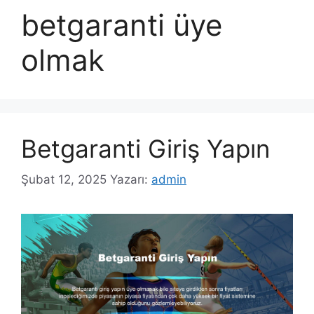
betgaranti üye
olmak
Betgaranti Giriş Yapın
Şubat 12, 2025
Yazarı:
admin