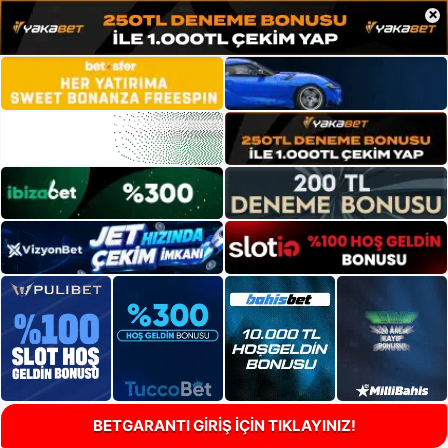
×
BETGARANTI GİRİŞ İÇİN TIKLAYINIZ!