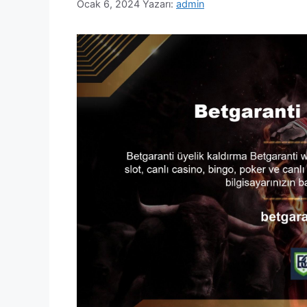
Ocak 6, 2024
Yazarı:
admin