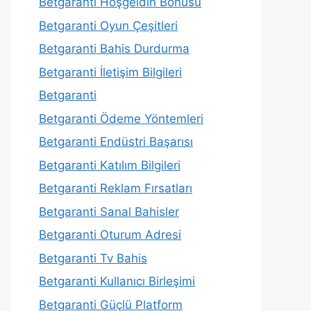
Betgaranti Hoşgeldin Bonusu
Betgaranti Oyun Çeşitleri
Betgaranti Bahis Durdurma
Betgaranti İletişim Bilgileri
Betgaranti
Betgaranti Ödeme Yöntemleri
Betgaranti Endüstri Başarısı
Betgaranti Katılım Bilgileri
Betgaranti Reklam Fırsatları
Betgaranti Sanal Bahisler
Betgaranti Oturum Adresi
Betgaranti Tv Bahis
Betgaranti Kullanıcı Birleşimi
Betgaranti Güçlü Platform