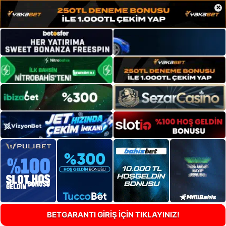
×
BETGARANTI GİRİŞ İÇİN TIKLAYINIZ!