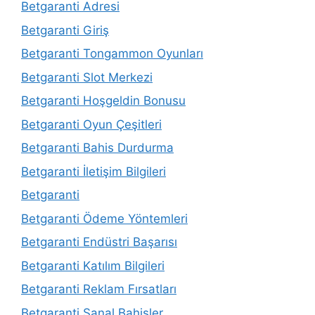
Betgaranti Adresi
Betgaranti Giriş
Betgaranti Tongammon Oyunları
Betgaranti Slot Merkezi
Betgaranti Hoşgeldin Bonusu
Betgaranti Oyun Çeşitleri
Betgaranti Bahis Durdurma
Betgaranti İletişim Bilgileri
Betgaranti
Betgaranti Ödeme Yöntemleri
Betgaranti Endüstri Başarısı
Betgaranti Katılım Bilgileri
Betgaranti Reklam Fırsatları
Betgaranti Sanal Bahisler