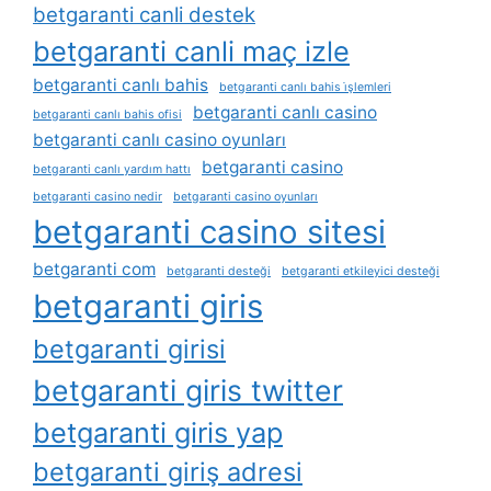
betgaranti canli destek
betgaranti canli maç izle
betgaranti canlı bahis
betgaranti canlı bahis i̇şlemleri
betgaranti canlı casino
betgaranti canlı bahis ofisi
betgaranti canlı casino oyunları
betgaranti casino
betgaranti canlı yardım hattı
betgaranti casino nedir
betgaranti casino oyunları
betgaranti casino sitesi
betgaranti com
betgaranti desteği
betgaranti etkileyici desteği
betgaranti giris
betgaranti girisi
betgaranti giris twitter
betgaranti giris yap
betgaranti giriş adresi