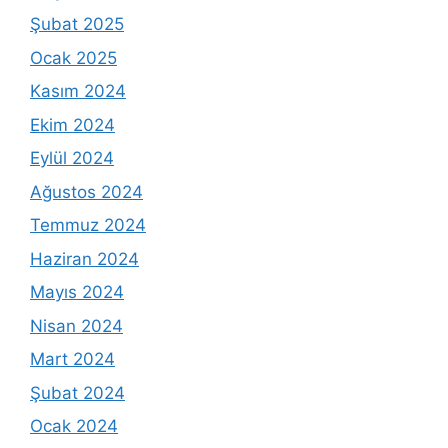
Şubat 2025
Ocak 2025
Kasım 2024
Ekim 2024
Eylül 2024
Ağustos 2024
Temmuz 2024
Haziran 2024
Mayıs 2024
Nisan 2024
Mart 2024
Şubat 2024
Ocak 2024