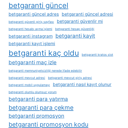
betgaranti güncel
betgaranti güncel adres
betgaranti güncel adresi
betgaranti güvenlir mi
betgaranti güvenli giriş sayfası
betgaranti hesabı açma i̇şlemi
betgaranti hesap güvenliği
betgaranti kayit
betgaranti instagram
betgaranti kayıt i̇şlemi
betgaranti kaç oldu
betgaranti kratos slot
betgaranti maç izle
betgaranti memnuniyetsizliği nerede i̇fade edebilir
betgaranti mevcut adresi
betgaranti mevcut giriş adresi
betgaranti nasıl kayıt olunur
betgaranti mobil uygulamayı
betgaranti olumlu olumsuz yorum
betgaranti para yatırma
betgaranti para çekme
betgaranti promosyon
betgaranti promosyon kodu