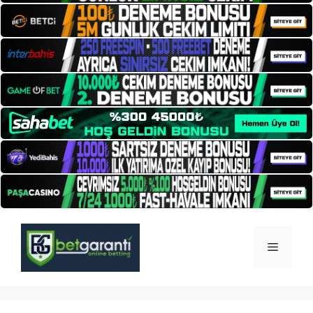
İçeriğe
atla
Menü