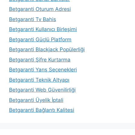
Betgaranti Oturum Adresi
Betgaranti Tv Bahis
Betgaranti Kullanıcı Birleşimi
Betgaranti Güçlü Platform
Betgaranti Blackjack Popülerliği
Betgaranti Şifre Kurtarma
Betgaranti Yarış Seçenekleri
Betgaranti Teknik Altyapı
Betgaranti Web Güvenilirliği
Betgaranti Üyelik İptali
Betgaranti Bağlantı Kalitesi