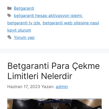
Kategoriler
Betgaranti
Etiketler
betgaranti hesap aktivasyon i̇şlemi
,
betgaranti tv izle
,
betgaranti web sitesine nasıl
kayıt olurum
Yorum yap
Betgaranti Para Çekme
Limitleri Nelerdir
Haziran 17, 2023
Yazarı:
admin