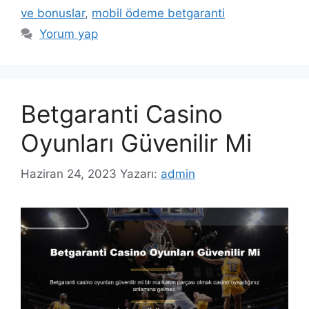
ve bonuslar
,
mobil ödeme betgaranti
Yorum yap
Betgaranti Casino
Oyunları Güvenilir Mi
Haziran 24, 2023
Yazarı:
admin