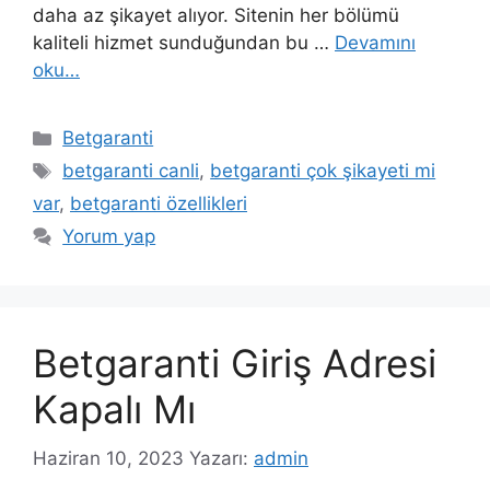
daha az şikayet alıyor. Sitenin her bölümü
kaliteli hizmet sunduğundan bu …
Devamını
oku…
Kategoriler
Betgaranti
Etiketler
betgaranti canli
,
betgaranti çok şikayeti mi
var
,
betgaranti özellikleri
Yorum yap
Betgaranti Giriş Adresi
Kapalı Mı
Haziran 10, 2023
Yazarı:
admin