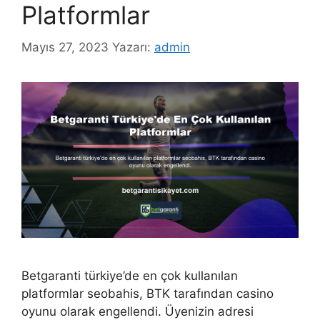
Platformlar
Mayıs 27, 2023
Yazarı:
admin
Betgaranti türkiye’de en çok kullanılan
platformlar seobahis, BTK tarafından casino
oyunu olarak engellendi. Üyenizin adresi