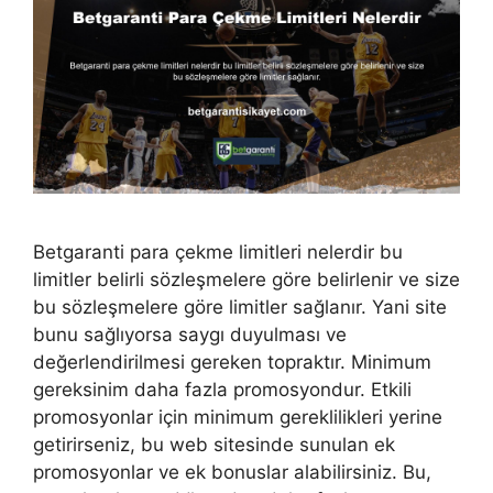
Betgaranti para çekme limitleri nelerdir bu
limitler belirli sözleşmelere göre belirlenir ve size
bu sözleşmelere göre limitler sağlanır. Yani site
bunu sağlıyorsa saygı duyulması ve
değerlendirilmesi gereken topraktır. Minimum
gereksinim daha fazla promosyondur. Etkili
promosyonlar için minimum gereklilikleri yerine
getirirseniz, bu web sitesinde sunulan ek
promosyonlar ve ek bonuslar alabilirsiniz. Bu,