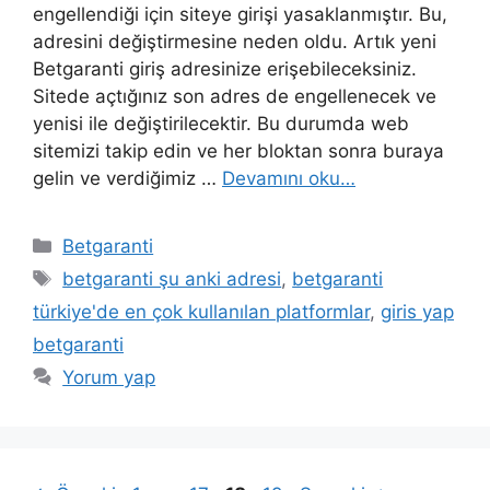
engellendiği için siteye girişi yasaklanmıştır. Bu,
adresini değiştirmesine neden oldu. Artık yeni
Betgaranti giriş adresinize erişebileceksiniz.
Sitede açtığınız son adres de engellenecek ve
yenisi ile değiştirilecektir. Bu durumda web
sitemizi takip edin ve her bloktan sonra buraya
gelin ve verdiğimiz …
Devamını oku…
Kategoriler
Betgaranti
Etiketler
betgaranti şu anki adresi
,
betgaranti
türkiye'de en çok kullanılan platformlar
,
giris yap
betgaranti
Yorum yap