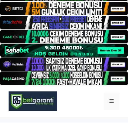
İçeriğe
atla
Menü