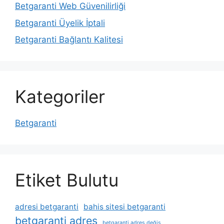
Betgaranti Web Güvenilirliği
Betgaranti Üyelik İptali
Betgaranti Bağlantı Kalitesi
Kategoriler
Betgaranti
Etiket Bulutu
adresi betgaranti
bahis sitesi betgaranti
betgaranti adres
betgaranti adres değiş