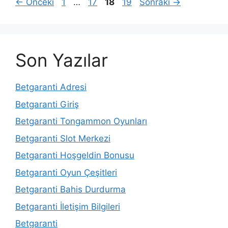
Sayfa
Sayfa
Sayfa
Sayfa
←
Önceki
1
…
17
18
19
Sonraki
→
Son Yazılar
Betgaranti Adresi
Betgaranti Giriş
Betgaranti Tongammon Oyunları
Betgaranti Slot Merkezi
Betgaranti Hoşgeldin Bonusu
Betgaranti Oyun Çeşitleri
Betgaranti Bahis Durdurma
Betgaranti İletişim Bilgileri
Betgaranti