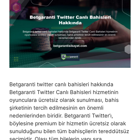
Betgaranti twitter canlı bahisleri hakkında
Betgaranti Twitter Canlı Bahisleri hizmetinin
oyunculara ücretsiz olarak sunulması, bahis
şirketinin tercih edilmesinin en önemli
nedenlerinden biridir. Betgaranti Twitter’ı,
böylesine premium bir hizmetin ücretsiz olarak
sunulduğunu bilen tüm bahisçilerin tereddütsüz
seçimidir. Olası tüm hilelerin yanı sıra,