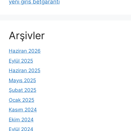
yeni giris betgaranti
Arşivler
Haziran 2026
Eylül 2025
Haziran 2025
Mayıs 2025
Şubat 2025
Ocak 2025
Kasım 2024
Ekim 2024
Eylül 2024