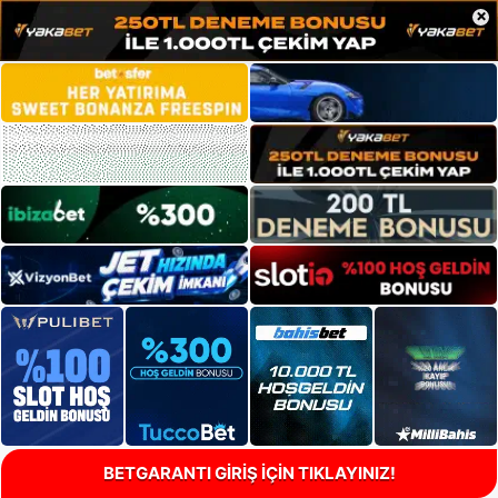
×
BETGARANTI GİRİŞ İÇİN TIKLAYINIZ!