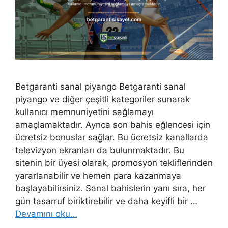
Betgaranti sanal piyango Betgaranti sanal
piyango ve diğer çeşitli kategoriler sunarak
kullanıcı memnuniyetini sağlamayı
amaçlamaktadır. Ayrıca son bahis eğlencesi için
ücretsiz bonuslar sağlar. Bu ücretsiz kanallarda
televizyon ekranları da bulunmaktadır. Bu
sitenin bir üyesi olarak, promosyon tekliflerinden
yararlanabilir ve hemen para kazanmaya
başlayabilirsiniz. Sanal bahislerin yanı sıra, her
gün tasarruf biriktirebilir ve daha keyifli bir …
Devamını oku…