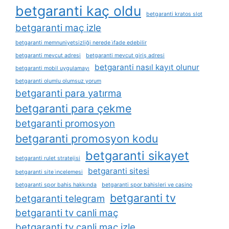
betgaranti kaç oldu
betgaranti kratos slot
betgaranti maç izle
betgaranti memnuniyetsizliği nerede i̇fade edebilir
betgaranti mevcut adresi
betgaranti mevcut giriş adresi
betgaranti nasıl kayıt olunur
betgaranti mobil uygulamayı
betgaranti olumlu olumsuz yorum
betgaranti para yatırma
betgaranti para çekme
betgaranti promosyon
betgaranti promosyon kodu
betgaranti sikayet
betgaranti rulet stratejisi
betgaranti sitesi
betgaranti site i̇ncelemesi
betgaranti spor bahis hakkında
betgaranti spor bahisleri ve casino
betgaranti tv
betgaranti telegram
betgaranti tv canli maç
betgaranti tv canli maç izle