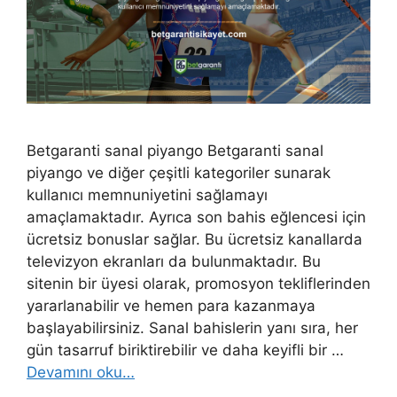
Betgaranti sanal piyango Betgaranti sanal
piyango ve diğer çeşitli kategoriler sunarak
kullanıcı memnuniyetini sağlamayı
amaçlamaktadır. Ayrıca son bahis eğlencesi için
ücretsiz bonuslar sağlar. Bu ücretsiz kanallarda
televizyon ekranları da bulunmaktadır. Bu
sitenin bir üyesi olarak, promosyon tekliflerinden
yararlanabilir ve hemen para kazanmaya
başlayabilirsiniz. Sanal bahislerin yanı sıra, her
gün tasarruf biriktirebilir ve daha keyifli bir …
Devamını oku…