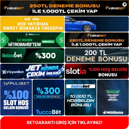
×
BETGARANTI GİRİŞ İÇİN TIKLAYINIZ!