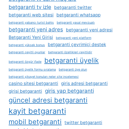
betgaranti tv izle
betgaranti twitter
betgaranti web sitesi
betgaranti whatsapp
betgaranti yabancı turist bahis
betgaranti yasal mevzuatı
betgaranti yeni adres
betgaranti yeni adresi
Betgaranti Yeni Girişi
betgaranti yeni platform
betgaranti çevrimiçi destek
betgaranti yüksek bonus
betgaranti çeşitli oyunlar
betgaranti özellikleri çeşitlidir
betgaranti üyelik
betgaranti özgür i̇fade
betgaranti üyelik formu sıralama
betgaranti üye olun
betgaranti şikayet konuları neler site i̇ncelemesi
casino sitesi betgaranti
giris adresi betgaranti
giris yap betgaranti
girisi betgaranti
güncel adresi betgaranti
kayit betgaranti
mobil betgaranti
twitter betgaranti