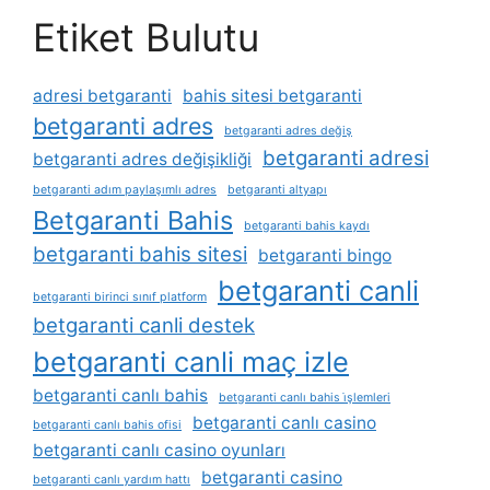
Etiket Bulutu
adresi betgaranti
bahis sitesi betgaranti
betgaranti adres
betgaranti adres değiş
betgaranti adresi
betgaranti adres değişikliği
betgaranti adım paylaşımlı adres
betgaranti altyapı
Betgaranti Bahis
betgaranti bahis kaydı
betgaranti bahis sitesi
betgaranti bingo
betgaranti canli
betgaranti birinci sınıf platform
betgaranti canli destek
betgaranti canli maç izle
betgaranti canlı bahis
betgaranti canlı bahis i̇şlemleri
betgaranti canlı casino
betgaranti canlı bahis ofisi
betgaranti canlı casino oyunları
betgaranti casino
betgaranti canlı yardım hattı