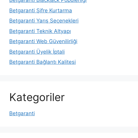
Betgaranti Blackjack Popülerliği
Betgaranti Şifre Kurtarma
Betgaranti Yarış Seçenekleri
Betgaranti Teknik Altyapı
Betgaranti Web Güvenilirliği
Betgaranti Üyelik İptali
Betgaranti Bağlantı Kalitesi
Kategoriler
Betgaranti